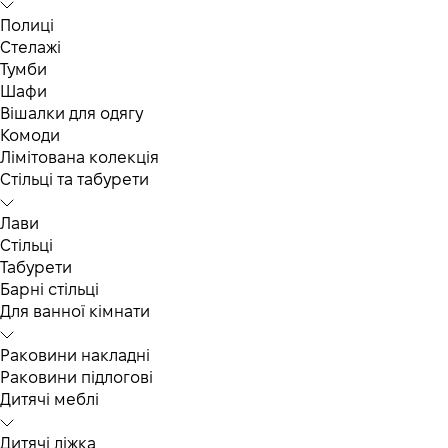
Полиці
Стелажі
Тумби
Шафи
Вішалки для одягу
Комоди
Лімітована колекція
Стільці та табурети
Лави
Стільці
Табурети
Барні стільці
Для ванної кімнати
Раковини накладні
Раковини підлогові
Дитячі меблі
Дитячі ліжка