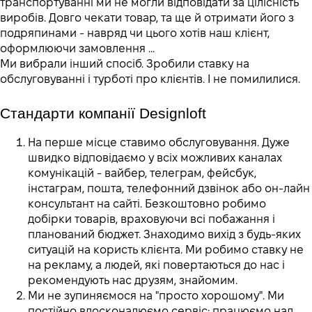
транспортуванні ми не могли відповідати за цілісність
виробів. Довго чекати товар, та ще й отримати його з
подряпинами - навряд чи цього хотів наш клієнт,
оформлюючи замовлення ...
Ми вибрали інший спосіб. Зробили ставку на
обслуговуванні і турботі про клієнтів. І не помилилися.
Стандарти компанії Designloft 
На перше місце ставимо обслуговування.
Дуже
швидко відповідаємо у всіх можливих каналах
комунікацій - вайбер, телеграм, фейсбук,
інстаграм, пошта, телефонний дзвінок або он-лайн
консультант на сайті. Безкоштовно робимо
добірки товарів, враховуючи всі побажання і
планований бюджет. Знаходимо вихід з будь-яких
ситуацій на користь клієнта. Ми робимо ставку не
на рекламу, а людей, які повертаються до нас і
рекомендують нас друзям, знайомим.
Ми не зупиняємося на "просто хорошому".
Ми
постійно вдосконалюємо сервіс: працюємо над