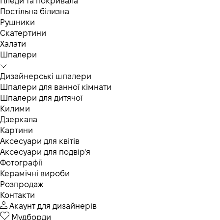
Пледи та покривала
Постільна білизна
Рушники
Скатертини
Халати
Шпалери
Дизайнерські шпалери
Шпалери для ванної кімнати
Шпалери для дитячої
Килими
Дзеркала
Картини
Аксесуари для квітів
Аксесуари для подвір'я
Фотографії
Керамічні вироби
Розпродаж
Контакти
Акаунт для дизайнерів
Мудборди