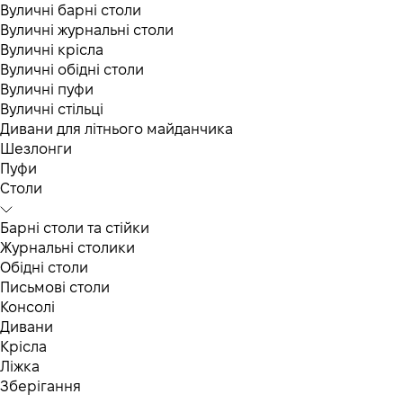
Вуличні барні столи
Вуличні журнальні столи
Вуличні крісла
Вуличні обідні столи
Вуличні пуфи
Вуличні стільці
Дивани для літнього майданчика
Шезлонги
Пуфи
Столи
Барні столи та стійки
Журнальні столики
Обідні столи
Письмові столи
Консолі
Дивани
Крісла
Ліжка
Зберігання