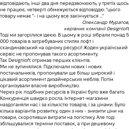
відповідають, інші два дня передзвонюють, у третіх щось
не працює, четверті обмежуються відповіддю: "цього
товару немає "- і на цьому все закінчується ..."
Олександр Муратов,
керівник компанії Designloft
Тоді ми загорілися ідеєю. В цьому ж році зібрали понад 5
000 товарів в затребуваних стилях лофт і
скандинавський на одному ресурсі! Жоден український
сервіс не пропонував такого асортименту.
Так Designloft отримав перших клієнтів.
Ми не зупинялися. Підключали нових і нових
постачальників, пропонували ще більш широкий і
цікавий асортимент дизайнерських меблів. Потім
організували власне виробництво.
Через рік подібних ресурсів в Україні було вже багато.
Конкуренція швидко росла. Інтернет-магазини
наздоганяли нас і за кількістю товарів, і за цінами. Було
кілька варіантів розвитку, один з них - знизити ціни на
товари, скоротивши витрати на логістику. Але тоді
збільшувалися терміни поставок, а при дешевому