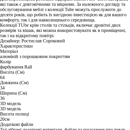
які також є довговічними та міцними. За належного догляду та
обслуговування меблі з колекції Tube можуть прослужити до
десяти років, що робить їх вигідною інвестицією як для вашого
комфорту, так і для навколишнього середовища.
Колекції TUbe крім столів та стільців, включає дровітні двох
розмірів та вішак, які можна використовувати як в приміщенні,
так і на відкритому повітрі.
Дизайнер: Ростислав Сороковий
Характеристики
Матеріал
алюміній з порошковим покриттям
Колір
фарбування Rall
Висота (См)
64
Довжина (См)
34
Ширина (См)
36
3D модель
3D модель
Висота полиці
20см
Додаткові файли
Тут зібрані додаткові матеріали, файли та посилання про товар.