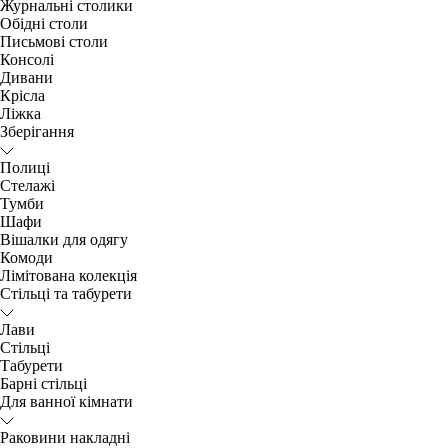
Журнальні столики
Обідні столи
Письмові столи
Консолі
Дивани
Крісла
Ліжка
Зберігання
Полиці
Стелажі
Тумби
Шафи
Вішалки для одягу
Комоди
Лімітована колекція
Стільці та табурети
Лави
Стільці
Табурети
Барні стільці
Для ванної кімнати
Раковини накладні