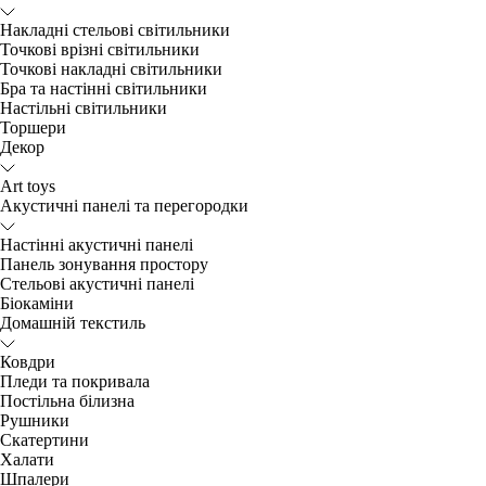
Накладні стельові світильники
Точкові врізні світильники
Точкові накладні світильники
Бра та настінні світильники
Настільні світильники
Торшери
Декор
Art toys
Акустичні панелі та перегородки
Настінні акустичні панелі
Панель зонування простору
Стельові акустичні панелі
Біокаміни
Домашній текстиль
Ковдри
Пледи та покривала
Постільна білизна
Рушники
Скатертини
Халати
Шпалери