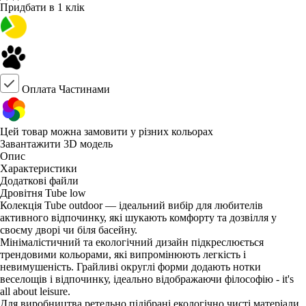
Придбати в 1 клік
Оплата Частинами
Цей товар можна замовити у різних кольорах
Завантажити 3D модель
Опис
Характеристики
Додаткові файли
Дровітня Tube low
Колекція Tube outdoor — ідеальний вибір для любителів
активного відпочинку, які шукають комфорту та дозвілля у
своєму дворі чи біля басейну.
Мінімалістичний та екологічний дизайн підкреслюється
трендовими кольорами, які випромінюють легкість і
невимушеність. Грайливі округлі форми додають нотки
веселощів і відпочинку, ідеально відображаючи філософію - it's
all about leisure.
Для виробництва ретельно підібрані екологічно чисті матеріали,