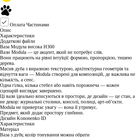
Оплата Частинами
Опис
Характеристики
Додаткові файли
Ваза Модула висока Н300
Вази Modula — це акцент, який не потребує слів.
Вони працюють на рівні інтуїції: формою, пропорцією, тишею
дерева.
Масив дуба з виразною текстурою, архітектурна геометрія та
відчуття ваги — Modula створені для композицій, де важлива не
кількість, а сенс.
Одна гілка, кілька стебел або навіть порожнеча — кожен
сценарій виглядає завершено.
Ці вази ідеально вписуються в простори, де дизайн — це стан, а
не декор: журнальні столики, консолі, полиці, арт-об’єкти.
Modula не привертає увагу — вона її утримує.
Предмет, який додає простору глибини.
Дизайн Kononenko ID
Характеристики
Матеріал
Ваза з дубу, колір тонування можна обрати