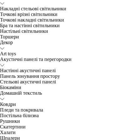
Накладні стельові світильники
Точкові врізні світильники
Точкові накладні світильники
Бра та настінні світильники
Настільні світильники
Торшери
Декор
Art toys
Акустичні панелі та перегородки
Настінні акустичні панелі
Панель зонування простору
Стельові акустичні панелі
Біокаміни
Домашній текстиль
Ковдри
Пледи та покривала
Постільна білизна
Рушники
Скатертини
Халати
Шпалери