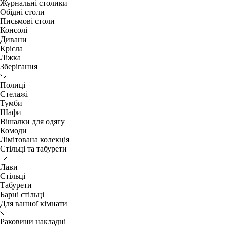
Журнальні столики
Обідні столи
Письмові столи
Консолі
Дивани
Крісла
Ліжка
Зберігання
Полиці
Стелажі
Тумби
Шафи
Вішалки для одягу
Комоди
Лімітована колекція
Стільці та табурети
Лави
Стільці
Табурети
Барні стільці
Для ванної кімнати
Раковини накладні