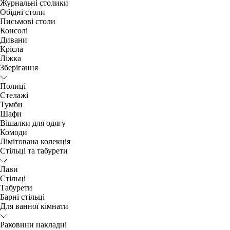
Журнальні столики
Обідні столи
Письмові столи
Консолі
Дивани
Крісла
Ліжка
Зберігання
Полиці
Стелажі
Тумби
Шафи
Вішалки для одягу
Комоди
Лімітована колекція
Стільці та табурети
Лави
Стільці
Табурети
Барні стільці
Для ванної кімнати
Раковини накладні