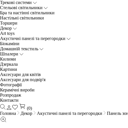
Трекові системи
Cтельові світильники
Бра та настінні світильники
Настільні світильники
Торшери
Декор
Art toys
Акустичні панелі та перегородки
Біокаміни
Домашній текстиль
Шпалери
Килими
Дзеркала
Картини
Аксесуари для квітів
Аксесуари для подвір'я
Фотографії
Керамічні вироби
Розпродаж
Контакти
(0)
Головна
Декор
Акустичні панелі та перегородки
Панель зо