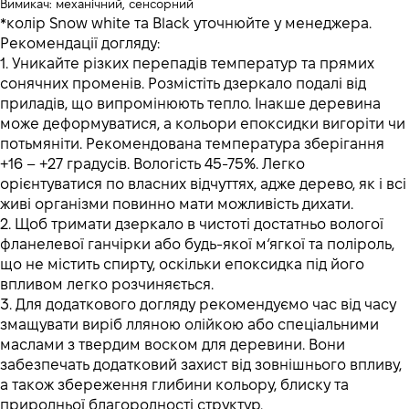
Вимикач: механічний, сенсорний
*колір Snow white та Black уточнюйте у менеджера.
Рекомендації догляду:
1. Уникайте різких перепадів температур та прямих
сонячних променів. Розмістіть дзеркало подалі від
приладів, що випромінюють тепло. Інакше деревина
може деформуватися, а кольори епоксидки вигоріти чи
потьмяніти. Рекомендована температура зберігання
+16 – +27 градусів. Вологість 45-75%. Легко
орієнтуватися по власних відчуттях, адже дерево, як і всі
живі організми повинно мати можливість дихати.
2. Щоб тримати дзеркало в чистоті достатньо вологої
фланелевої ганчірки або будь-якої м‘ягкої та поліроль,
що не містить спирту, оскільки епоксидка під його
впливом легко розчиняється.
3. Для додаткового догляду рекомендуємо час від часу
змащувати виріб лляною олійкою або спеціальними
маслами з твердим воском для деревини. Вони
забезпечать додатковий захист від зовнішнього впливу,
а також збереження глибини кольору, блиску та
природньої благородності структур.