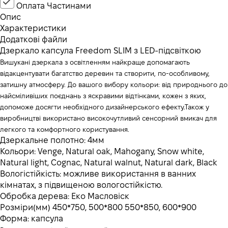
Оплата Частинами
Опис
Характеристики
Додаткові файли
Дзеркало капсула Freedom SLIM з LED-підсвіткою
Вишукані дзеркала з освітленням найкраще допомагають
відакцентувати багатство деревин та створити, по-особливому,
затишну атмосферу. До вашого вибору кольори: від природнього до
найсміливіших поєднань з яскравими відтінками, кожен з яких,
допоможе досягти необхідного дизайнерського ефекту.Також у
виробництві використано високочутливий сенсорний вмикач для
легкого та комфортного користування.
Дзеркальне полотно: 4мм
Кольори: Venge, Natural oak, Mahogany, Snow white,
Natural light, Cognac, Natural walnut, Natural dark, Black
Вологістійкість: можливе використання в ванних
кімнатах, з підвищеною вологостійкістю.
Обробка дерева: Еко Масловіск
Розміри(мм) 450*750, 500*800 550*850, 600*900
Форма: капсула