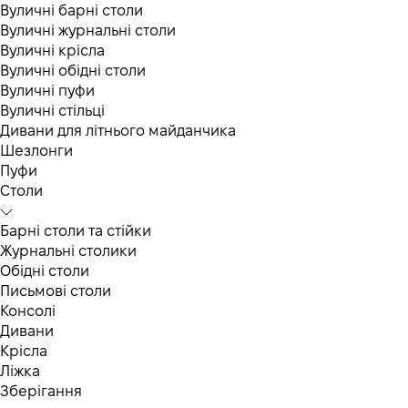
Вуличні барні столи
Вуличні журнальні столи
Вуличні крісла
Вуличні обідні столи
Вуличні пуфи
Вуличні стільці
Дивани для літнього майданчика
Шезлонги
Пуфи
Столи
Барні столи та стійки
Журнальні столики
Обідні столи
Письмові столи
Консолі
Дивани
Крісла
Ліжка
Зберігання