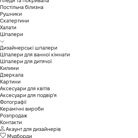
Пледи та покривала
Постільна білизна
Рушники
Скатертини
Халати
Шпалери
Дизайнерські шпалери
Шпалери для ванної кімнати
Шпалери для дитячої
Килими
Дзеркала
Картини
Аксесуари для квітів
Аксесуари для подвір'я
Фотографії
Керамічні вироби
Розпродаж
Контакти
Акаунт для дизайнерів
Мудборди