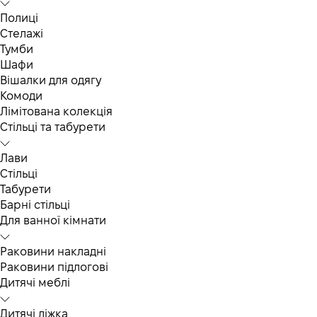
Полиці
Стелажі
Тумби
Шафи
Вішалки для одягу
Комоди
Лімітована колекція
Стільці та табурети
Лави
Стільці
Табурети
Барні стільці
Для ванної кімнати
Раковини накладні
Раковини підлогові
Дитячі меблі
Дитячі ліжка