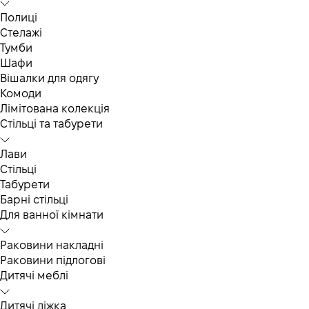
Полиці
Стелажі
Тумби
Шафи
Вішалки для одягу
Комоди
Лімітована колекція
Стільці та табурети
Лави
Стільці
Табурети
Барні стільці
Для ванної кімнати
Раковини накладні
Раковини підлогові
Дитячі меблі
Дитячі ліжка