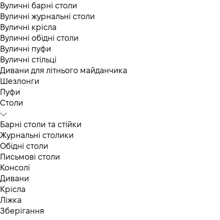
Вуличні барні столи
Вуличні журнальні столи
Вуличні крісла
Вуличні обідні столи
Вуличні пуфи
Вуличні стільці
Дивани для літнього майданчика
Шезлонги
Пуфи
Столи
Барні столи та стійки
Журнальні столики
Обідні столи
Письмові столи
Консолі
Дивани
Крісла
Ліжка
Зберігання