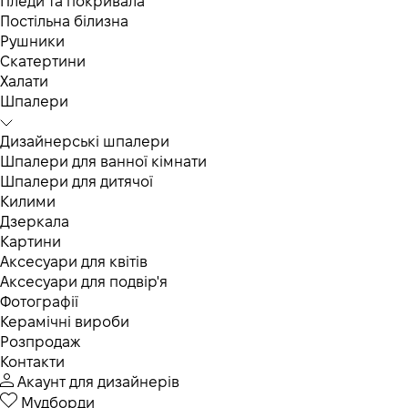
Пледи та покривала
Постільна білизна
Рушники
Скатертини
Халати
Шпалери
Дизайнерські шпалери
Шпалери для ванної кімнати
Шпалери для дитячої
Килими
Дзеркала
Картини
Аксесуари для квітів
Аксесуари для подвір'я
Фотографії
Керамічні вироби
Розпродаж
Контакти
Акаунт для дизайнерів
Мудборди