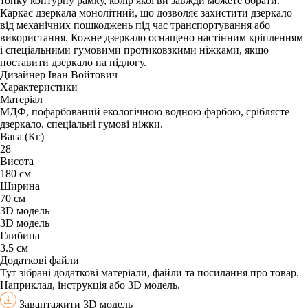
тонку контурну рамку, колір якої ви завжди можете обрати.
Каркас дзеркала монолітний, що дозволяє захистити дзеркало
від механічних пошкоджень під час транспортування або
використання. Кожне дзеркало оснащено настінним кріпленням
і спеціальними гумовими протиковзкими ніжками, якщо
поставити дзеркало на підлогу.
Дизайнер Іван Войтович
Характеристики
Матеріал
МДФ, пофарбований екологічною водною фарбою, сріблясте
дзеркало, спеціальні гумові ніжки.
Вага (Кг)
28
Висота
180 см
Ширина
70 см
3D модель
3D модель
Глибина
3.5 см
Додаткові файли
Тут зібрані додаткові матеріали, файли та посилання про товар.
Наприклад, інструкція або 3D модель.
Завантажити 3D модель