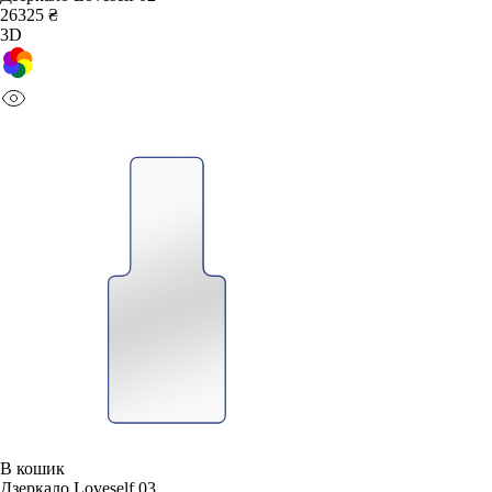
26325 ₴
3D
В кошик
Дзеркало Loveself 03