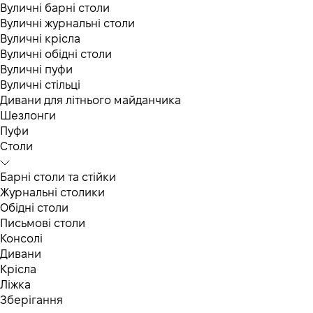
Вуличні барні столи
Вуличні журнальні столи
Вуличні крісла
Вуличні обідні столи
Вуличні пуфи
Вуличні стільці
Дивани для літнього майданчика
Шезлонги
Пуфи
Столи
Барні столи та стійки
Журнальні столики
Обідні столи
Письмові столи
Консолі
Дивани
Крісла
Ліжка
Зберігання