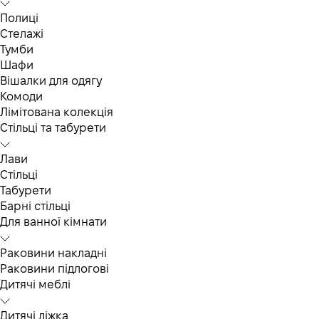
Полиці
Стелажі
Тумби
Шафи
Вішалки для одягу
Комоди
Лімітована колекція
Стільці та табурети
Лави
Стільці
Табурети
Барні стільці
Для ванної кімнати
Раковини накладні
Раковини підлогові
Дитячі меблі
Дитячі ліжка