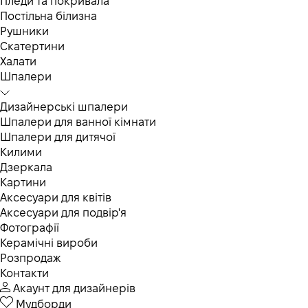
Пледи та покривала
Постільна білизна
Рушники
Скатертини
Халати
Шпалери
Дизайнерські шпалери
Шпалери для ванної кімнати
Шпалери для дитячої
Килими
Дзеркала
Картини
Аксесуари для квітів
Аксесуари для подвір'я
Фотографії
Керамічні вироби
Розпродаж
Контакти
Акаунт для дизайнерів
Мудборди