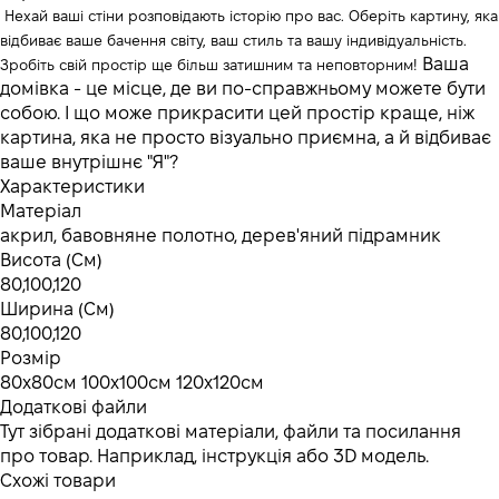
Нехай ваші стіни розповідають історію про вас. Оберіть картину, яка
відбиває ваше бачення світу, ваш стиль та вашу індивідуальність.
Ваша
Зробіть свій простір ще більш затишним та неповторним!
домівка - це місце, де ви по-справжньому можете бути
собою. І що може прикрасити цей простір краще, ніж
картина, яка не просто візуально приємна, а й відбиває
ваше внутрішнє "Я"?
Характеристики
Матеріал
акрил, бавовняне полотно, дерев'яний підрамник
Висота (См)
80,100,120
Ширина (См)
80,100,120
Розмір
80х80см 100х100см 120х120см
Додаткові файли
Тут зібрані додаткові матеріали, файли та посилання
про товар. Наприклад, інструкція або 3D модель.
Схожі товари