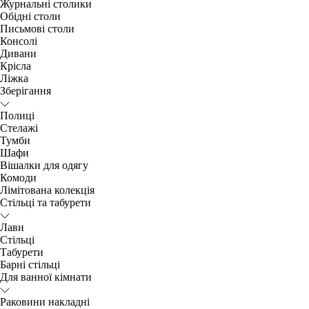
Журнальні столики
Обідні столи
Письмові столи
Консолі
Дивани
Крісла
Ліжка
Зберігання
Полиці
Стелажі
Тумби
Шафи
Вішалки для одягу
Комоди
Лімітована колекція
Стільці та табурети
Лави
Стільці
Табурети
Барні стільці
Для ванної кімнати
Раковини накладні