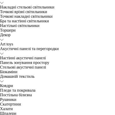
Накладні стельові світильники
Точкові врізні світильники
Точкові накладні світильники
Бра та настінні світильники
Настільні світильники
Торшери
Декор
Art toys
Акустичні панелі та перегородки
Настінні акустичні панелі
Панель зонування простору
Стельові акустичні панелі
Біокаміни
Домашній текстиль
Ковдри
Пледи та покривала
Постільна білизна
Рушники
Скатертини
Халати
Шпалери