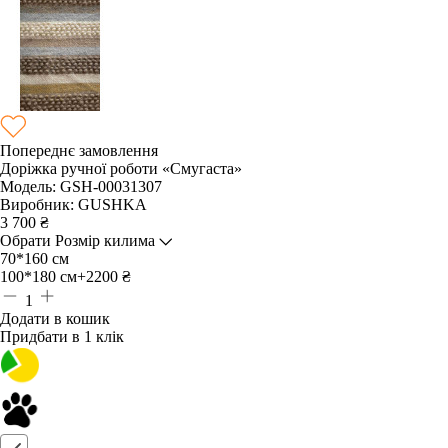
Попереднє замовлення
Доріжка ручної роботи «Смугаста»
Модель:
GSH-00031307
Виробник:
GUSHKA
3 700
₴
Обрати Розмір килима
70*160 см
100*180 см
+2200 ₴
1
Додати в кошик
Придбати в 1 клік