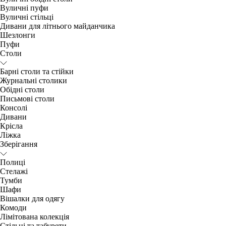
Вуличні пуфи
Вуличні стільці
Дивани для літнього майданчика
Шезлонги
Пуфи
Столи
Барні столи та стійки
Журнальні столики
Обідні столи
Письмові столи
Консолі
Дивани
Крісла
Ліжка
Зберігання
Полиці
Стелажі
Тумби
Шафи
Вішалки для одягу
Комоди
Лімітована колекція
Стільці та табурети