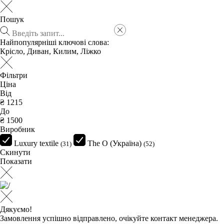
Пошук
Найпопулярніші ключові слова:
Крісло
,
Диван
,
Килим
,
Ліжко
Фільтри
Ціна
Від
₴
До
₴
Виробник
Luxury textile
The O (Україна)
(31)
(52)
Скинути
Показати
Дякуємо!
Замовлення успішно відправлено, очікуйте контакт менеджера.