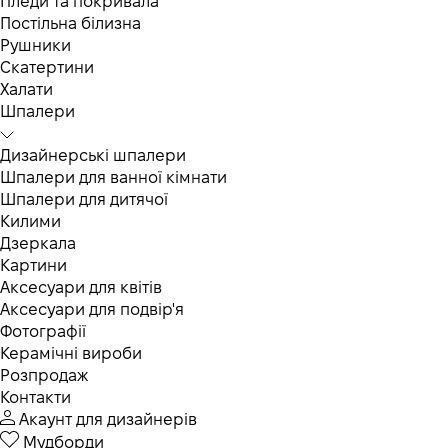
Пледи та покривала
Постільна білизна
Рушники
Скатертини
Халати
Шпалери
Дизайнерські шпалери
Шпалери для ванної кімнати
Шпалери для дитячої
Килими
Дзеркала
Картини
Аксесуари для квітів
Аксесуари для подвір'я
Фотографії
Керамічні вироби
Розпродаж
Контакти
Акаунт для дизайнерів
Мудборди