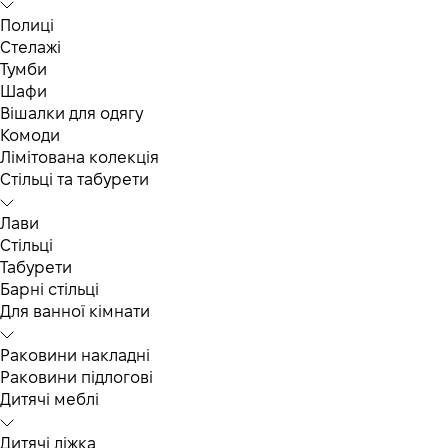
Полиці
Стелажі
Тумби
Шафи
Вішалки для одягу
Комоди
Лімітована колекція
Стільці та табурети
Лави
Стільці
Табурети
Барні стільці
Для ванної кімнати
Раковини накладні
Раковини підлогові
Дитячі меблі
Дитячі ліжка