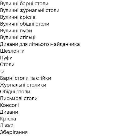
Вуличні барні столи
Вуличні журнальні столи
Вуличні крісла
Вуличні обідні столи
Вуличні пуфи
Вуличні стільці
Дивани для літнього майданчика
Шезлонги
Пуфи
Столи
Барні столи та стійки
Журнальні столики
Обідні столи
Письмові столи
Консолі
Дивани
Крісла
Ліжка
Зберігання