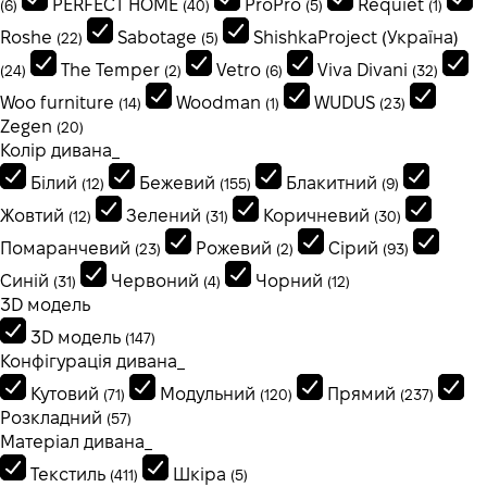
PERFECT HOME
ProPro
Requiet
(6)
(40)
(5)
(1)
Roshe
Sabotage
ShishkaProject (Україна)
(22)
(5)
The Temper
Vetro
Viva Divani
(24)
(2)
(6)
(32)
Woo furniture
Woodman
WUDUS
(14)
(1)
(23)
Zegen
(20)
Колір дивана_
Білий
Бежевий
Блакитний
(12)
(155)
(9)
Жовтий
Зелений
Коричневий
(12)
(31)
(30)
Помаранчевий
Рожевий
Сірий
(23)
(2)
(93)
Синій
Червоний
Чорний
(31)
(4)
(12)
3D модель
3D модель
(147)
Конфігурація дивана_
Кутовий
Модульний
Прямий
(71)
(120)
(237)
Розкладний
(57)
Матеріал дивана_
Текстиль
Шкіра
(411)
(5)