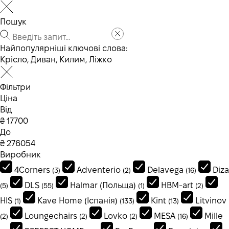
Пошук
Найпопулярніші ключові слова:
Крісло
,
Диван
,
Килим
,
Ліжко
Фільтри
Ціна
Від
₴
До
₴
Виробник
4Corners
Adventerio
Delavega
Diza
(3)
(2)
(16)
DLS
Halmar (Польща)
HBM-art
(5)
(55)
(1)
(2)
HIS
Kave Home (Іспанія)
Kint
Litvinov
(1)
(133)
(13)
Loungechairs
Lovko
MESA
Mille
(2)
(2)
(2)
(16)