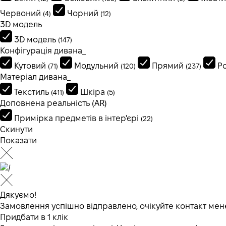
Червоний
Чорний
(4)
(12)
3D модель
3D модель
(147)
Конфігурація дивана_
Кутовий
Модульний
Прямий
Р
(71)
(120)
(237)
Матеріал дивана_
Текстиль
Шкіра
(411)
(5)
Доповнена реальність (AR)
Примірка предметів в інтер'єрі
(22)
Скинути
Показати
Дякуємо!
Замовлення успішно відправлено, очікуйте контакт мен
Придбати в 1 клік