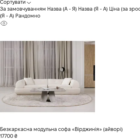
Сортувати
За замовчуванням
Назва (А - Я)
Назва (Я - А)
Ціна (за зро
(Я - А)
Рандомно
Безкаркасна модульна софа «Вірджинія» (айворі)
17700 ₴