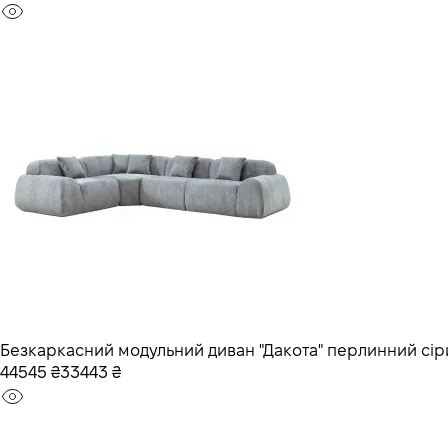
Безкаркасний модульний диван "Дакота" перлинний сір
44545 ₴
33443 ₴