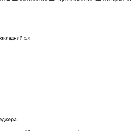
озкладний
(57)
еджера.