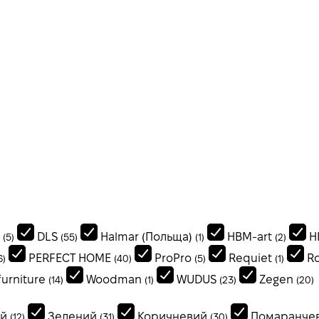
DLS
Halmar (Польща)
HBM-art
H
(5)
(55)
(1)
(2)
PERFECT HOME
ProPro
Requiet
R
6)
(40)
(5)
(1)
urniture
Woodman
WUDUS
Zegen
(14)
(1)
(23)
(20)
ий
Зелений
Коричневий
Помаранче
(12)
(31)
(30)