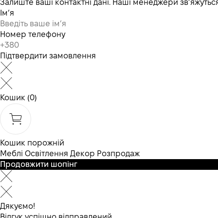
Залиште ваші контактні дані. Наші менеджери зв’яжут
Ім’я
Номер телефону
Підтвердити замовлення
Кошик
(0)
Кошик порожній
Меблі
Освітлення
Декор
Розпродаж
Продовжити шопінг
Дякуємо!
Відгук успішно відправлений.