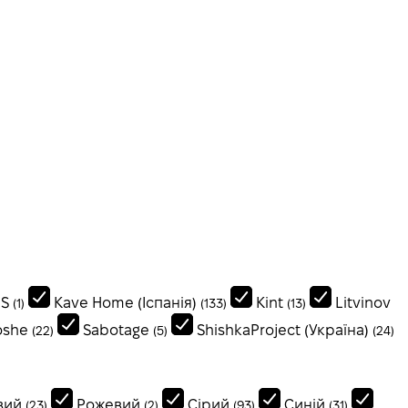
IS
Kave Home (Іспанія)
Kint
Litvinov
(1)
(133)
(13)
oshe
Sabotage
ShishkaProject (Україна)
(22)
(5)
(24)
вий
Рожевий
Сірий
Синій
(23)
(2)
(93)
(31)