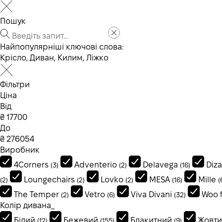
Пошук
Найпопулярніші ключові слова:
Крісло
,
Диван
,
Килим
,
Ліжко
Фільтри
Ціна
Від
₴
До
₴
Виробник
4Corners
Adventerio
Delavega
Diza
(3)
(2)
(16)
Loungechairs
Lovko
MESA
Mille
(2)
(2)
(2)
(16)
(
The Temper
Vetro
Viva Divani
Woo f
(2)
(6)
(32)
Колір дивана_
Білий
Бежевий
Блакитний
Жовт
(12)
(155)
(9)