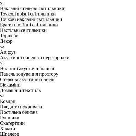
Накладні стельові світильники
Точкові врізні світильники
Точкові накладні світильники
Бра та настінні світильники
Настільні світильники
Торшери
Декор
Art toys
Акустичні панелі та перегородки
Настінні акустичні панелі
Панель зонування простору
Стельові акустичні панелі
Біокаміни
Домашній текстиль
Ковдри
Пледи та покривала
Постільна білизна
Рушники
Скатертини
Халати
Шпалери