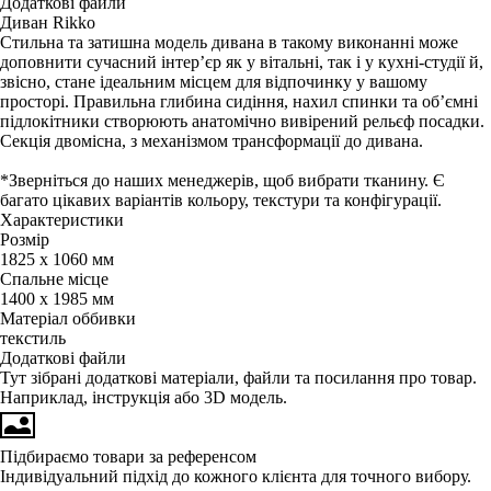
Додаткові файли
Диван Rikko
Стильна та затишна модель дивана в такому виконанні може
доповнити сучасний інтер’єр як у вітальні, так і у кухні-студії й,
звісно, стане ідеальним місцем для відпочинку у вашому
просторі. Правильна глибина сидіння, нахил спинки та об’ємні
підлокітники створюють анатомічно вивірений рельєф посадки.
Секція двомісна, з механізмом трансформації до дивана.
*Зверніться до наших менеджерів, щоб вибрати тканину. Є
багато цікавих варіантів кольору, текстури та конфігурації.
Характеристики
Розмір
1825 х 1060 мм
Спальне місце
1400 х 1985 мм
Матеріал оббивки
текстиль
Додаткові файли
Тут зібрані додаткові матеріали, файли та посилання про товар.
Наприклад, інструкція або 3D модель.
Підбираємо товари за референсом
Індивідуальний підхід до кожного клієнта для точного вибору.