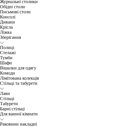
Журнальні столики
Обідні столи
Письмові столи
Консолі
Дивани
Крісла
Ліжка
Зберігання
Полиці
Стелажі
Тумби
Шафи
Вішалки для одягу
Комоди
Лімітована колекція
Стільці та табурети
Лави
Стільці
Табурети
Барні стільці
Для ванної кімнати
Раковини накладні