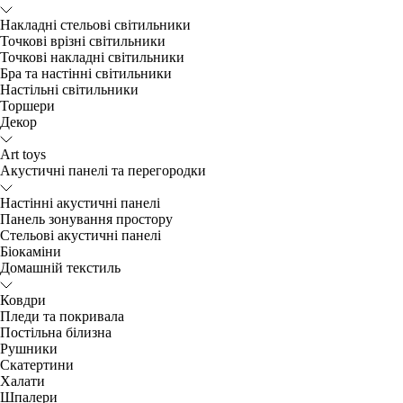
Накладні стельові світильники
Точкові врізні світильники
Точкові накладні світильники
Бра та настінні світильники
Настільні світильники
Торшери
Декор
Art toys
Акустичні панелі та перегородки
Настінні акустичні панелі
Панель зонування простору
Стельові акустичні панелі
Біокаміни
Домашній текстиль
Ковдри
Пледи та покривала
Постільна білизна
Рушники
Скатертини
Халати
Шпалери