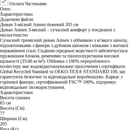
Оплата Частинами
Опис
Характеристики
Додаткові файли
Диван 3-місний Amsen бежевий 205 см
Диван Amsen 3-місний – сучасний комфорт у поєднанні з
екологічністю
Сучасний тримісний диван Amsen з оббивкою з м’якого шенілу,
підлокітниками з фанери з дубовим шпоном і ніжками з матової
нержавіючої сталі. Сидіння середньої жорсткості забезпечується
пружинним блоком, ременями та пінополіуретаном високої
щільності (35/40 кг/м³). Оббивка з 100% переробленого
поліестеру має водовідштовхувальне просочення і сертифікати
Global Recycled Standard та OEKO-TEX® STANDARD 100, що
гарантують безпечне та відповідальне виробництво. Каркас з
горіхової фанери, сертифікований FSC™ 100%, підтримує
відповідальне лісокористування.
Характеристики
Висота спинки
65 см
Висота (См)
77
Ширина (См)
205
Вага (Кг)