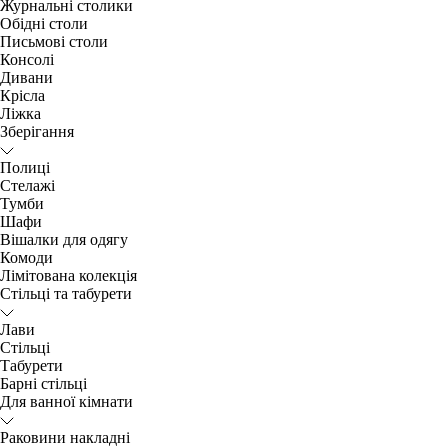
Журнальні столики
Обідні столи
Письмові столи
Консолі
Дивани
Крісла
Ліжка
Зберігання
Полиці
Стелажі
Тумби
Шафи
Вішалки для одягу
Комоди
Лімітована колекція
Стільці та табурети
Лави
Стільці
Табурети
Барні стільці
Для ванної кімнати
Раковини накладні