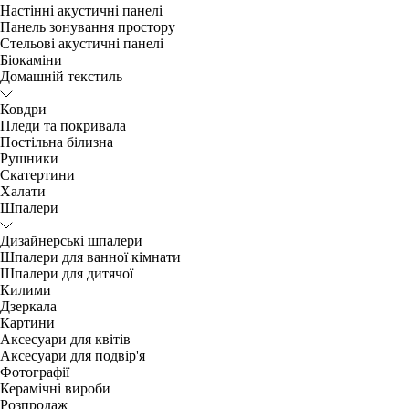
Настінні акустичні панелі
Панель зонування простору
Стельові акустичні панелі
Біокаміни
Домашній текстиль
Ковдри
Пледи та покривала
Постільна білизна
Рушники
Скатертини
Халати
Шпалери
Дизайнерські шпалери
Шпалери для ванної кімнати
Шпалери для дитячої
Килими
Дзеркала
Картини
Аксесуари для квітів
Аксесуари для подвір'я
Фотографії
Керамічні вироби
Розпродаж