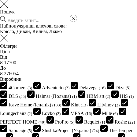
Пошук
Найпопулярніші ключові слова:
Крісло
,
Диван
,
Килим
,
Ліжко
Фільтри
Ціна
Від
₴
До
₴
Виробник
4Corners
Adventerio
Delavega
Diza
(3)
(2)
(16)
(5)
DLS
Halmar (Польща)
HBM-art
HIS
(55)
(1)
(2)
(1)
Kave Home (Іспанія)
Kint
Litvinov
(133)
(13)
(2)
Loungechairs
Lovko
MESA
Mille
(2)
(2)
(16)
(6)
PERFECT HOME
ProPro
Requiet
Roshe
(40)
(5)
(1)
(22)
Sabotage
ShishkaProject (Україна)
The Temper
(5)
(24)