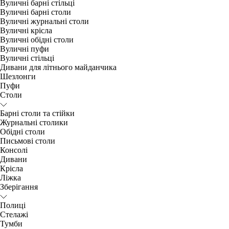
Вуличні барні стільці
Вуличні барні столи
Вуличні журнальні столи
Вуличні крісла
Вуличні обідні столи
Вуличні пуфи
Вуличні стільці
Дивани для літнього майданчика
Шезлонги
Пуфи
Столи
Барні столи та стійки
Журнальні столики
Обідні столи
Письмові столи
Консолі
Дивани
Крісла
Ліжка
Зберігання
Полиці
Стелажі
Тумби