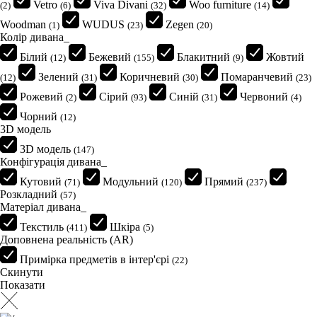
Vetro
Viva Divani
Woo furniture
(2)
(6)
(32)
(14)
Woodman
WUDUS
Zegen
(1)
(23)
(20)
Колір дивана_
Білий
Бежевий
Блакитний
Жовтий
(12)
(155)
(9)
Зелений
Коричневий
Помаранчевий
(12)
(31)
(30)
(23)
Рожевий
Сірий
Синій
Червоний
(2)
(93)
(31)
(4)
Чорний
(12)
3D модель
3D модель
(147)
Конфігурація дивана_
Кутовий
Модульний
Прямий
(71)
(120)
(237)
Розкладний
(57)
Матеріал дивана_
Текстиль
Шкіра
(411)
(5)
Доповнена реальність (AR)
Примірка предметів в інтер'єрі
(22)
Скинути
Показати