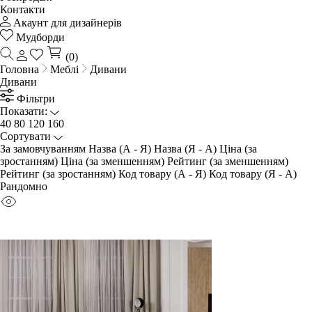
Контакти
Акаунт для дизайнерів
Мудборди
(0)
Головна
Меблі
Дивани
Дивани
Фільтри
Показати:
40
80
120
160
Сортувати
За замовчуванням
Назва (А - Я)
Назва (Я - А)
Ціна (за
зростанням)
Ціна (за зменшенням)
Рейтинг (за зменшенням)
Рейтинг (за зростанням)
Код товару (А - Я)
Код товару (Я - А)
Рандомно