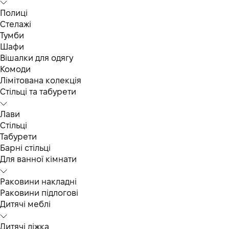
Полиці
Стелажі
Тумби
Шафи
Вішалки для одягу
Комоди
Лімітована колекція
Стільці та табурети
Лави
Стільці
Табурети
Барні стільці
Для ванної кімнати
Раковини накладні
Раковини підлогові
Дитячі меблі
Дитячі ліжка