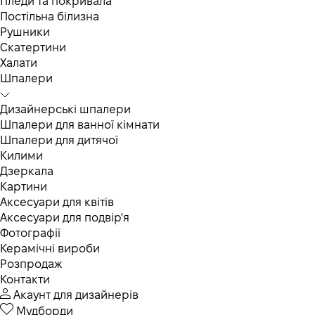
Пледи та покривала
Постільна білизна
Рушники
Скатертини
Халати
Шпалери
Дизайнерські шпалери
Шпалери для ванної кімнати
Шпалери для дитячої
Килими
Дзеркала
Картини
Аксесуари для квітів
Аксесуари для подвір'я
Фотографії
Керамічні вироби
Розпродаж
Контакти
Акаунт для дизайнерів
Мудборди