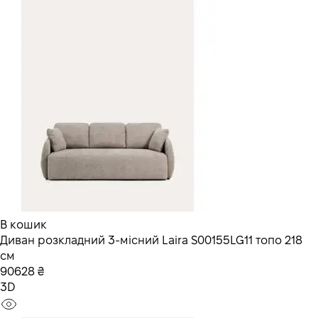
В кошик
Диван розкладний 3-місний Laira S00155LG11 топо 218
см
90628 ₴
3D