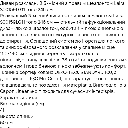
Диван розкладний 3-місний з правим шезлонгом Laira
S00159LG11 топо 246 см
Розкладний 3-місний диван з правим шезлонгом Laira
S00159LG11 топо 246 см — стильний та функціональний
диван-ліжко з шезлонгом, оббитий м’якою синельною
тканиною з великою структурою та високою стійкістю
до стирання. Оснащений системою I-open для легкого
та синхронізованого розкладання у спальне місце
150×190 см. Сидіння середньої жорсткості з
пінополіуретану щільністю 28 кг/м³ та подушки спинки з
волокном і подрібненою піною забезпечують комфорт.
Тканина сертифікована OEKO-TEX® STANDARD 100, а
деревина — FSC Mix Credit, що гарантує екологічність
та відповідальне походження матеріалів. Виготовлено в
Європі, ідеально підходить для сучасних інтер’єрів.
Характеристики
Висота сидіння (см)
41
Висота спинки
50 см