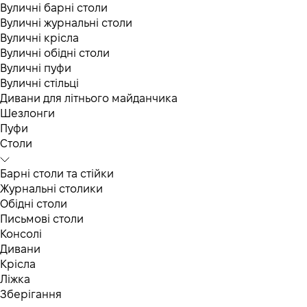
Вуличні барні столи
Вуличні журнальні столи
Вуличні крісла
Вуличні обідні столи
Вуличні пуфи
Вуличні стільці
Дивани для літнього майданчика
Шезлонги
Пуфи
Столи
Барні столи та стійки
Журнальні столики
Обідні столи
Письмові столи
Консолі
Дивани
Крісла
Ліжка
Зберігання