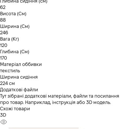
Глибина сидіння (см)
62
Висота (См)
88
Ширина (См)
246
Вага (Кг)
120
Глибина (См)
170
Матеріал оббивки
текстиль
Ширина сидіння
224 см
Додаткові файли
Тут зібрані додаткові матеріали, файли та посилання
про товар. Наприклад, інструкція або 3D модель.
Схожі товари
3D