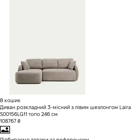
В кошик
Диван розкладний 3-місний з лівим шезлонгом Laira
S00156LG11 топо 246 см
108767 ₴
Підбираємо товари за референсом