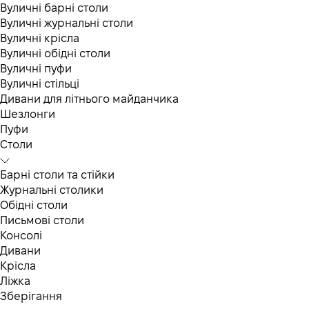
Вуличні барні столи
Вуличні журнальні столи
Вуличні крісла
Вуличні обідні столи
Вуличні пуфи
Вуличні стільці
Дивани для літнього майданчика
Шезлонги
Пуфи
Столи
Барні столи та стійки
Журнальні столики
Обідні столи
Письмові столи
Консолі
Дивани
Крісла
Ліжка
Зберігання