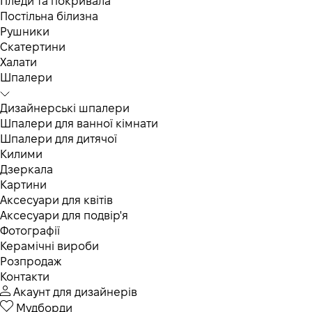
Пледи та покривала
Постільна білизна
Рушники
Скатертини
Халати
Шпалери
Дизайнерські шпалери
Шпалери для ванної кімнати
Шпалери для дитячої
Килими
Дзеркала
Картини
Аксесуари для квітів
Аксесуари для подвір'я
Фотографії
Керамічні вироби
Розпродаж
Контакти
Акаунт для дизайнерів
Мудборди