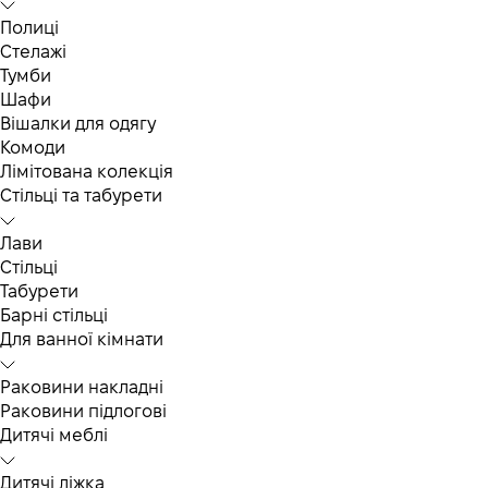
Полиці
Стелажі
Тумби
Шафи
Вішалки для одягу
Комоди
Лімітована колекція
Стільці та табурети
Лави
Стільці
Табурети
Барні стільці
Для ванної кімнати
Раковини накладні
Раковини підлогові
Дитячі меблі
Дитячі ліжка