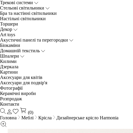
Трекові системи
Cтельові світильники
Бра та настінні світильники
Настільні світильники
Торшери
Декор
Art toys
Акустичні панелі та перегородки
Біокаміни
Домашній текстиль
Шпалери
Килими
Дзеркала
Картини
Аксесуари для квітів
Аксесуари для подвір'я
Фотографії
Керамічні вироби
Розпродаж
Контакти
(0)
Головна
Меблі
Крісла
Дизайнерське крісло Harmonia