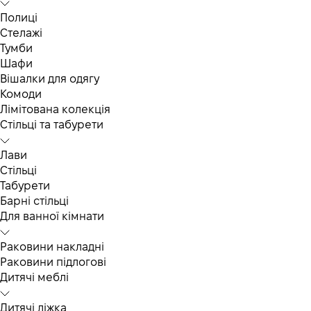
Полиці
Стелажі
Тумби
Шафи
Вішалки для одягу
Комоди
Лімітована колекція
Стільці та табурети
Лави
Стільці
Табурети
Барні стільці
Для ванної кімнати
Раковини накладні
Раковини підлогові
Дитячі меблі
Дитячі ліжка