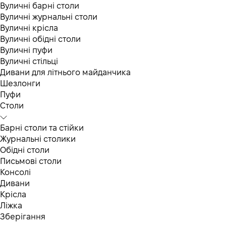
Вуличні барні столи
Вуличні журнальні столи
Вуличні крісла
Вуличні обідні столи
Вуличні пуфи
Вуличні стільці
Дивани для літнього майданчика
Шезлонги
Пуфи
Столи
Барні столи та стійки
Журнальні столики
Обідні столи
Письмові столи
Консолі
Дивани
Крісла
Ліжка
Зберігання