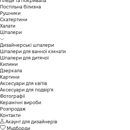
Пледи та покривала
Постільна білизна
Рушники
Скатертини
Халати
Шпалери
Дизайнерські шпалери
Шпалери для ванної кімнати
Шпалери для дитячої
Килими
Дзеркала
Картини
Аксесуари для квітів
Аксесуари для подвір'я
Фотографії
Керамічні вироби
Розпродаж
Контакти
Акаунт для дизайнерів
Мудборди