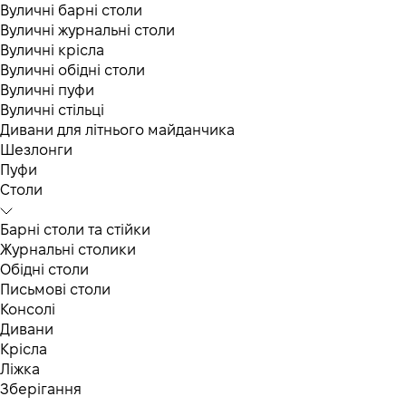
Вуличні барні столи
Вуличні журнальні столи
Вуличні крісла
Вуличні обідні столи
Вуличні пуфи
Вуличні стільці
Дивани для літнього майданчика
Шезлонги
Пуфи
Столи
Барні столи та стійки
Журнальні столики
Обідні столи
Письмові столи
Консолі
Дивани
Крісла
Ліжка
Зберігання