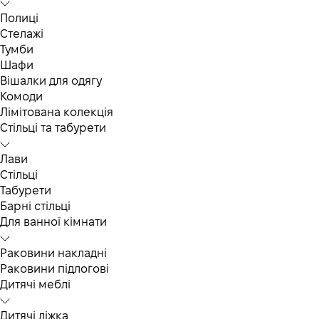
Полиці
Стелажі
Тумби
Шафи
Вішалки для одягу
Комоди
Лімітована колекція
Стільці та табурети
Лави
Стільці
Табурети
Барні стільці
Для ванної кімнати
Раковини накладні
Раковини підлогові
Дитячі меблі
Дитячі ліжка