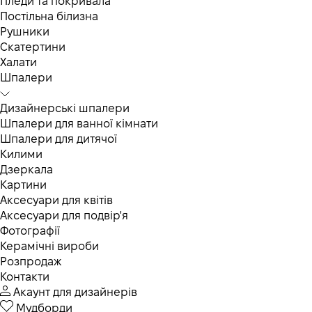
Пледи та покривала
Постільна білизна
Рушники
Скатертини
Халати
Шпалери
Дизайнерські шпалери
Шпалери для ванної кімнати
Шпалери для дитячої
Килими
Дзеркала
Картини
Аксесуари для квітів
Аксесуари для подвір'я
Фотографії
Керамічні вироби
Розпродаж
Контакти
Акаунт для дизайнерів
Мудборди