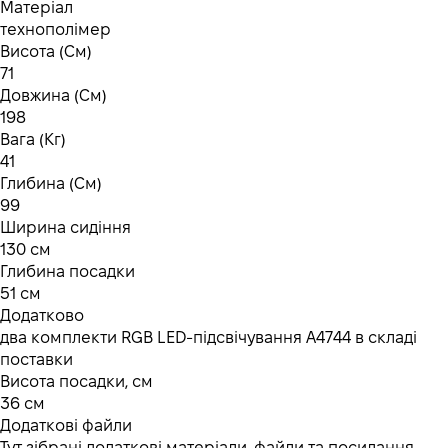
Матеріал
технополімер
Висота (См)
71
Довжина (См)
198
Вага (Кг)
41
Глибина (См)
99
Ширина сидіння
130 см
Глибина посадки
51 см
Додатково
два комплекти RGB LED-підсвічування A4744 в складі
поставки
Висота посадки, см
36 см
Додаткові файли
Тут зібрані додаткові матеріали, файли та посилання