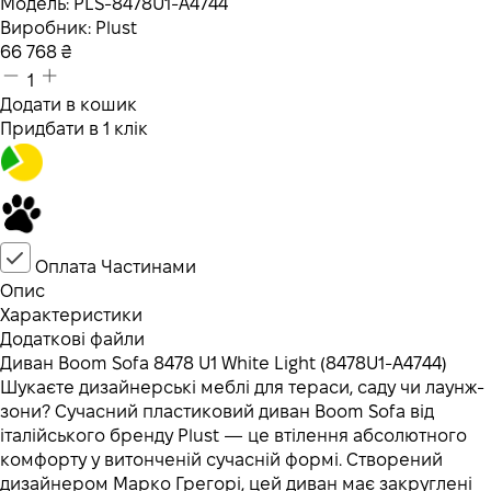
Модель:
PLS-8478U1-A4744
Виробник:
Plust
66 768
₴
1
Додати в кошик
Придбати в 1 клік
Оплата Частинами
Опис
Характеристики
Додаткові файли
Диван Boom Sofa 8478 U1 White Light (8478U1-A4744)
Шукаєте дизайнерські меблі для тераси, саду чи лаунж-
зони? Сучасний пластиковий диван Boom Sofa від
італійського бренду Plust — це втілення абсолютного
комфорту у витонченій сучасній формі. Створений
дизайнером Марко Грегорі, цей диван має закруглені