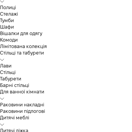
Полиці
Стелажі
Тумби
Шафи
Вішалки для одягу
Комоди
Лімітована колекція
Стільці та табурети
Лави
Стільці
Табурети
Барні стільці
Для ванної кімнати
Раковини накладні
Раковини підлогові
Дитячі меблі
Дитячі ліжка