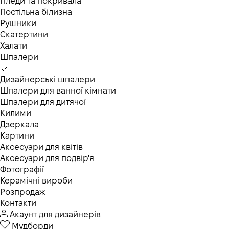
Пледи та покривала
Постільна білизна
Рушники
Скатертини
Халати
Шпалери
Дизайнерські шпалери
Шпалери для ванної кімнати
Шпалери для дитячої
Килими
Дзеркала
Картини
Аксесуари для квітів
Аксесуари для подвір'я
Фотографії
Керамічні вироби
Розпродаж
Контакти
Акаунт для дизайнерів
Мудборди