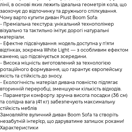
лінії, в основі яких лежить ідеальна геометрія кола, що
заохочує до відпочинку та дружнього спілкування.
Чому варто купити диван Plust Boom Sofa:
- Преміальна текстура: унікальний технополімер
візуально та тактильно імітує дорогі натуральні
матеріали.
- Ефектне підсвічування: модель доступна у п'яти
відтінках, зокрема White Light — з особливим ефектом
каменю, що підсвічується зсередини.
- Висока міцність: виготовлений за технологією
ротаційного формування, що гарантує європейську
якість та стійкість до зносу.
- Екологічність: матеріал дивана повністю підлягає
вторинній переробці, зменшуючи кількість відходів.
- Параметри комфорту: зручна висота посадки (36 см)
та солідна вага (41 кг) забезпечують максимальну
стійкість меблів
Замовляйте вуличний диван Boom Sofa та створіть
незабутній інтер'єр, що даруватиме затишок роками!
Характеристики