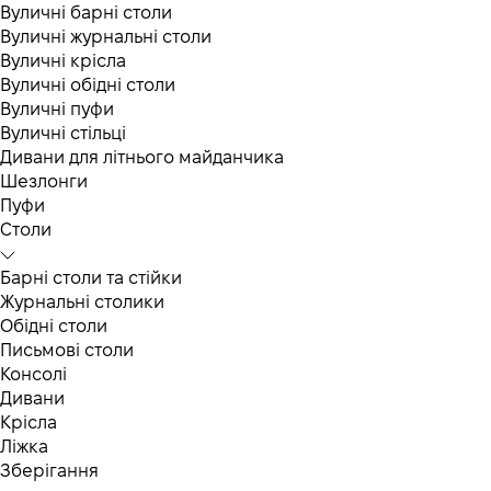
Вуличні барні столи
Вуличні журнальні столи
Вуличні крісла
Вуличні обідні столи
Вуличні пуфи
Вуличні стільці
Дивани для літнього майданчика
Шезлонги
Пуфи
Столи
Барні столи та стійки
Журнальні столики
Обідні столи
Письмові столи
Консолі
Дивани
Крісла
Ліжка
Зберігання