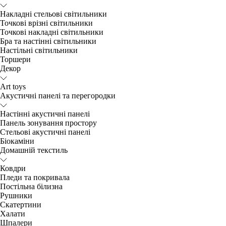
Накладні стельові світильники
Точкові врізні світильники
Точкові накладні світильники
Бра та настінні світильники
Настільні світильники
Торшери
Декор
Art toys
Акустичні панелі та перегородки
Настінні акустичні панелі
Панель зонування простору
Стельові акустичні панелі
Біокаміни
Домашній текстиль
Ковдри
Пледи та покривала
Постільна білизна
Рушники
Скатертини
Халати
Шпалери