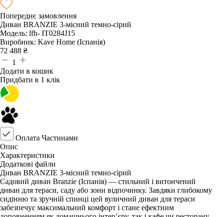
Попереднє замовлення
Диван BRANZIE 3-місний темно-сірий
Модель:
lfh- IT0284J15
Виробник:
Kave Home (Іспанія)
72 488
₴
1
Додати в кошик
Придбати в 1 клік
Оплата Частинами
Опис
Характеристики
Додаткові файли
Диван BRANZIE 3-місний темно-сірий
Садовий диван Branzie (Іспанія) — стильний і витончений
диван для тераси, саду або зони відпочинку. Завдяки глибокому
сидінню та зручній спинці цей вуличний диван для тераси
забезпечує максимальний комфорт і стане ефектним
доповненням як домашнього інтер’єру, так і кафе чи ресторану.