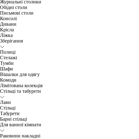
Журнальні столики
Обідні столи
Письмові столи
Консолі
Дивани
Крісла
Ліжка
Зберігання
Полиці
Стелажі
Тумби
Шафи
Вішалки для одягу
Комоди
Лімітована колекція
Стільці та табурети
Лави
Стільці
Табурети
Барні стільці
Для ванної кімнати
Раковини накладні