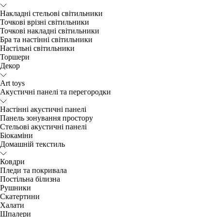
Накладні стельові світильники
Точкові врізні світильники
Точкові накладні світильники
Бра та настінні світильники
Настільні світильники
Торшери
Декор
Art toys
Акустичні панелі та перегородки
Настінні акустичні панелі
Панель зонування простору
Стельові акустичні панелі
Біокаміни
Домашній текстиль
Ковдри
Пледи та покривала
Постільна білизна
Рушники
Скатертини
Халати
Шпалери