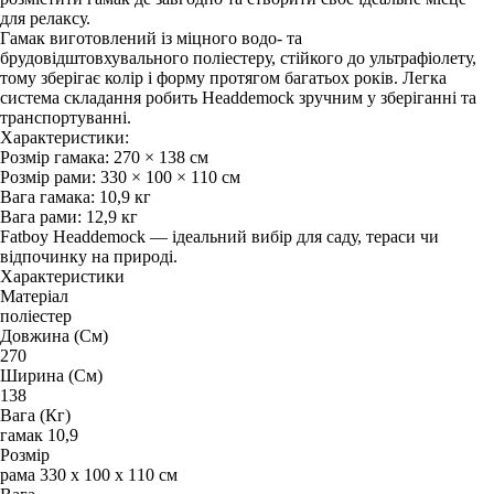
для релаксу.
Гамак виготовлений із міцного водо- та
брудовідштовхувального поліестеру, стійкого до ультрафіолету,
тому зберігає колір і форму протягом багатьох років. Легка
система складання робить Headdemock зручним у зберіганні та
транспортуванні.
Характеристики:
Розмір гамака: 270 × 138 см
Розмір рами: 330 × 100 × 110 см
Вага гамака: 10,9 кг
Вага рами: 12,9 кг
Fatboy Headdemock — ідеальний вибір для саду, тераси чи
відпочинку на природі.
Характеристики
Матеріал
поліестер
Довжина (См)
270
Ширина (См)
138
Вага (Кг)
гамак 10,9
Розмір
рама 330 х 100 х 110 см