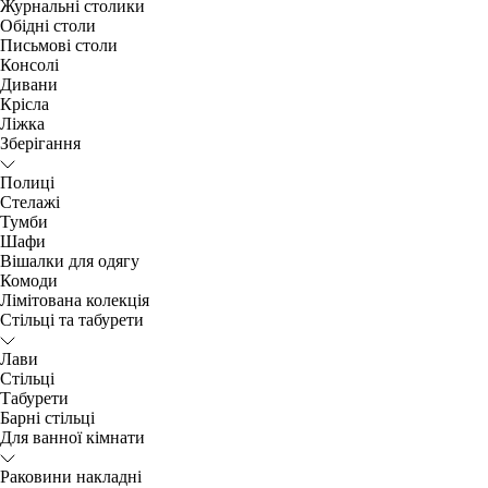
Журнальні столики
Обідні столи
Письмові столи
Консолі
Дивани
Крісла
Ліжка
Зберігання
Полиці
Стелажі
Тумби
Шафи
Вішалки для одягу
Комоди
Лімітована колекція
Стільці та табурети
Лави
Стільці
Табурети
Барні стільці
Для ванної кімнати
Раковини накладні