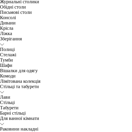
Журнальні столики
Обідні столи
Письмові столи
Консолі
Дивани
Крісла
Ліжка
Зберігання
Полиці
Стелажі
Тумби
Шафи
Вішалки для одягу
Комоди
Лімітована колекція
Стільці та табурети
Лави
Стільці
Табурети
Барні стільці
Для ванної кімнати
Раковини накладні