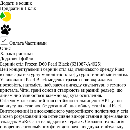
Додати в кошик
Придбати в 1 клік
Оплата Частинами
Опис
Характеристики
Додаткові файли
Барний стіл Frozen D60 Pearl Black (631087-A4925)
Цей концептуальний барний стіл від італійського бренду Plust
втілює архітектурну монолітність та футуристичний мінімалізм.
У виконанні Pearl Black модель втрачає свою «крижану»
прозорість, натомість набуваючи вигляду скульптури з темного
кристала. Чіткі грані основи створюють виразний рельєф, що
динамічно змінюється залежно від кута освітлення.
Стіл укомплектований зносостійкою стільницею з HPL у тон
корпусу, що створює бездоганний ансамбль у стилі total black.
Виготовлений із високоякісного ударостійкого поліетилену, стіл
Frozen розрахований на інтенсивне використання в преміальних
закладах HoReCa та на відкритих терасах. Складна технологія
створення ергономічних форм дозволяє поєднувати візуальну