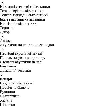
Накладні стельові світильники
Точкові врізні світильники
Точкові накладні світильники
Бра та настінні світильники
Настільні світильники
Торшери
Декор
Art toys
Акустичні панелі та перегородки
Настінні акустичні панелі
Панель зонування простору
Стельові акустичні панелі
Біокаміни
Домашній текстиль
Ковдри
Пледи та покривала
Постільна білизна
Рушники
Скатертини
Халати
Шпалери