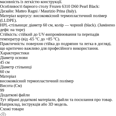
масивність із легкістю конструкції.
Особливості барного столу Frozen 6310 D60 Pearl Black:
Дизайн: Matteo Ragni / Maurizio Prina (Italy).
Матеріал корпусу: високоякісний термопластичний полімер
(LLDPE).
HPL-стільниця: діаметр 60 см, колір — чорний (black). (Замінено
дефіс на тире)
Стійкість: стійкий до UV-випромінювання та перепадів
температур (від -65 °C до +85 °C).
Практичність: поверхня стійка до подряпин та легка в догляді,
що критично важливо для професійного використання.
Характеристики
Діаметр основи
45 см
Діаметр стільниці
60 см
Матеріал
високоякісний термопластичний полімер
Висота (См)
99
Додаткові файли
Тут зібрані додаткові матеріали, файли та посилання про товар.
Наприклад, інструкція або 3D модель.
Схожі товари