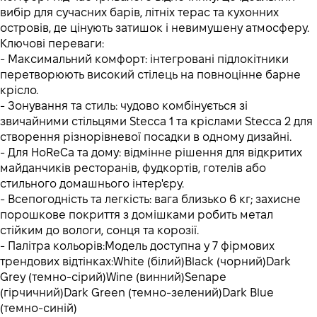
вибір для сучасних барів, літніх терас та кухонних
островів, де цінують затишок і невимушену атмосферу.
Ключові переваги:
- Максимальний комфорт: інтегровані підлокітники
перетворюють високий стілець на повноцінне барне
крісло.
- Зонування та стиль: чудово комбінується зі
звичайними стільцями Stecca 1 та кріслами Stecca 2 для
створення різнорівневої посадки в одному дизайні.
- Для HoReCa та дому: відмінне рішення для відкритих
майданчиків ресторанів, фудкортів, готелів або
стильного домашнього інтер'єру.
- Всепогодність та легкість: вага близько 6 кг; захисне
порошкове покриття з домішками робить метал
стійким до вологи, сонця та корозії.
- Палітра кольорів:Модель доступна у 7 фірмових
трендових відтінках:White (білий)Black (чорний)Dark
Grey (темно-сірий)Wine (винний)Senape
(гірчичний)Dark Green (темно-зелений)Dark Blue
(темно-синій)