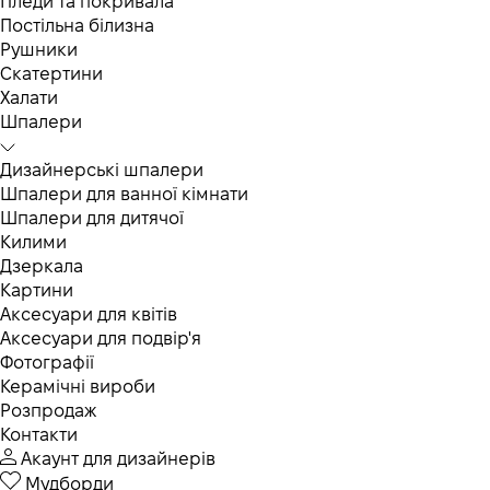
Пледи та покривала
Постільна білизна
Рушники
Скатертини
Халати
Шпалери
Дизайнерські шпалери
Шпалери для ванної кімнати
Шпалери для дитячої
Килими
Дзеркала
Картини
Аксесуари для квітів
Аксесуари для подвір'я
Фотографії
Керамічні вироби
Розпродаж
Контакти
Акаунт для дизайнерів
Мудборди