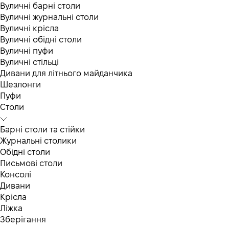
Вуличні барні столи
Вуличні журнальні столи
Вуличні крісла
Вуличні обідні столи
Вуличні пуфи
Вуличні стільці
Дивани для літнього майданчика
Шезлонги
Пуфи
Столи
Барні столи та стійки
Журнальні столики
Обідні столи
Письмові столи
Консолі
Дивани
Крісла
Ліжка
Зберігання