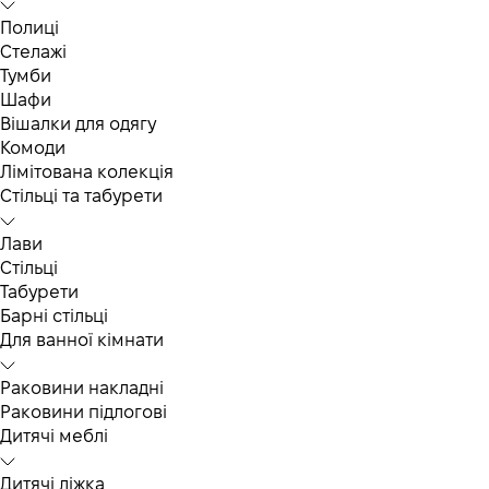
Полиці
Стелажі
Тумби
Шафи
Вішалки для одягу
Комоди
Лімітована колекція
Стільці та табурети
Лави
Стільці
Табурети
Барні стільці
Для ванної кімнати
Раковини накладні
Раковини підлогові
Дитячі меблі
Дитячі ліжка