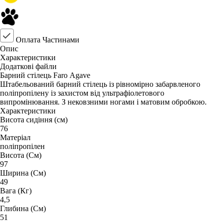
Оплата Частинами
Опис
Характеристики
Додаткові файли
Барний стілець Faro Agave
Штабельований барний стілець із рівномірно забарвленого
поліпропілену із захистом від ультрафіолетового
випромінювання. З нековзними ногами і матовим обробкою.
Характеристики
Висота сидіння (см)
76
Матеріал
поліпропілен
Висота (См)
97
Ширина (См)
49
Вага (Кг)
4,5
Глибина (См)
51