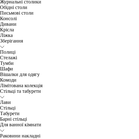
Журнальні столики
Обідні столи
Письмові столи
Консолі
Дивани
Крісла
Ліжка
Зберігання
Полиці
Стелажі
Тумби
Шафи
Вішалки для одягу
Комоди
Лімітована колекція
Стільці та табурети
Лави
Стільці
Табурети
Барні стільці
Для ванної кімнати
Раковини накладні