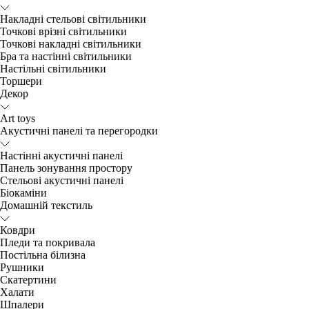
Накладні стельові світильники
Точкові врізні світильники
Точкові накладні світильники
Бра та настінні світильники
Настільні світильники
Торшери
Декор
Art toys
Акустичні панелі та перегородки
Настінні акустичні панелі
Панель зонування простору
Стельові акустичні панелі
Біокаміни
Домашній текстиль
Ковдри
Пледи та покривала
Постільна білизна
Рушники
Скатертини
Халати
Шпалери