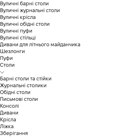
Вуличні барні столи
Вуличні журнальні столи
Вуличні крісла
Вуличні обідні столи
Вуличні пуфи
Вуличні стільці
Дивани для літнього майданчика
Шезлонги
Пуфи
Столи
Барні столи та стійки
Журнальні столики
Обідні столи
Письмові столи
Консолі
Дивани
Крісла
Ліжка
Зберігання