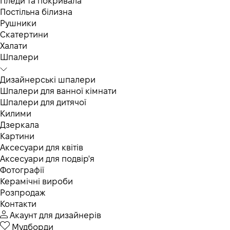
Пледи та покривала
Постільна білизна
Рушники
Скатертини
Халати
Шпалери
Дизайнерські шпалери
Шпалери для ванної кімнати
Шпалери для дитячої
Килими
Дзеркала
Картини
Аксесуари для квітів
Аксесуари для подвір'я
Фотографії
Керамічні вироби
Розпродаж
Контакти
Акаунт для дизайнерів
Мудборди