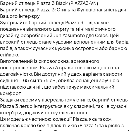
Барний стілець Piazza 3 Black (PIAZZA3-VN)
Барний стілець Piazza 3: Стиль та Функціональність для
Вашого Інтер'єру
Зустрічайте барний стілець Piazza 3 – ідеальне
поєднання вінтажного шарму та мінімалістичного
дизайну, розроблений Jun Yasumoto для Colos. Цей
високий стілець стане чудовим доповненням для барів,
пабів, а також сучасних кухонь з островом або барною
стійкою.
Виготовлений із скловолокна, армованого
поліпропіленом, Piazza 3 вражає своєю міцністю та
довговічністю. Він доступний у двох варіантах висоти
сидіння – 65 см та 75 см, обидва оснащені зручною
підставкою для ніг, що забезпечує максимальний
комфорт.
Завдяки своєму універсальному стилю, барний стілець
Piazza 3 легко інтегрується як у класичні, так і в сучасні
інтер'єри, додаючи нотку елегантності.
Ця модель є частиною колекції Piazza, яка також
включає крісло без підлокітників (Piazza 1) та крісло з