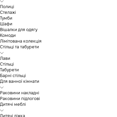
Полиці
Стелажі
Тумби
Шафи
Вішалки для одягу
Комоди
Лімітована колекція
Стільці та табурети
Лави
Стільці
Табурети
Барні стільці
Для ванної кімнати
Раковини накладні
Раковини підлогові
Дитячі меблі
Дитячі ліжка