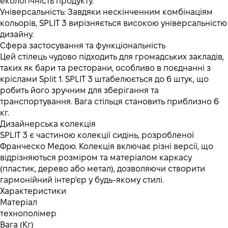
екологічність продукту.
Універсальність: Завдяки нескінченним комбінаціям
кольорів, SPLIT 3 вирізняється високою універсальністю
дизайну.
Сфера застосування та функціональність
Цей стілець чудово підходить для громадських закладів,
таких як бари та ресторани, особливо в поєднанні з
кріслами Split 1. SPLIT 3 штабелюється до 6 штук, що
робить його зручним для зберігання та
транспортування. Вага стільця становить приблизно 6
кг.
Дизайнерська колекція
SPLIT 3 є частиною колекції сидінь, розробленої
Франческо Медою. Колекція включає різні версії, що
відрізняються розміром та матеріалом каркасу
(пластик, дерево або метал), дозволяючи створити
гармонійний інтер'єр у будь-якому стилі.
Характеристики
Матеріал
технополімер
Вага (Кг)