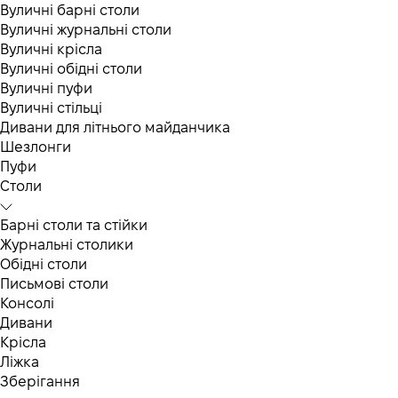
Вуличні барні столи
Вуличні журнальні столи
Вуличні крісла
Вуличні обідні столи
Вуличні пуфи
Вуличні стільці
Дивани для літнього майданчика
Шезлонги
Пуфи
Столи
Барні столи та стійки
Журнальні столики
Обідні столи
Письмові столи
Консолі
Дивани
Крісла
Ліжка
Зберігання