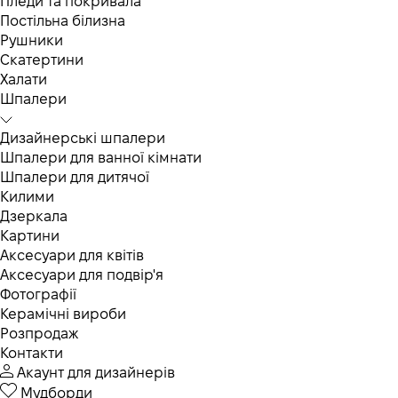
Пледи та покривала
Постільна білизна
Рушники
Скатертини
Халати
Шпалери
Дизайнерські шпалери
Шпалери для ванної кімнати
Шпалери для дитячої
Килими
Дзеркала
Картини
Аксесуари для квітів
Аксесуари для подвір'я
Фотографії
Керамічні вироби
Розпродаж
Контакти
Акаунт для дизайнерів
Мудборди