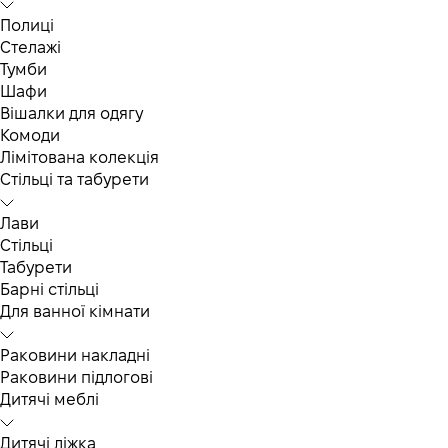
Полиці
Стелажі
Тумби
Шафи
Вішалки для одягу
Комоди
Лімітована колекція
Стільці та табурети
Лави
Стільці
Табурети
Барні стільці
Для ванної кімнати
Раковини накладні
Раковини підлогові
Дитячі меблі
Дитячі ліжка