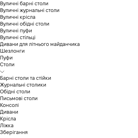
Вуличні барні столи
Вуличні журнальні столи
Вуличні крісла
Вуличні обідні столи
Вуличні пуфи
Вуличні стільці
Дивани для літнього майданчика
Шезлонги
Пуфи
Столи
Барні столи та стійки
Журнальні столики
Обідні столи
Письмові столи
Консолі
Дивани
Крісла
Ліжка
Зберігання