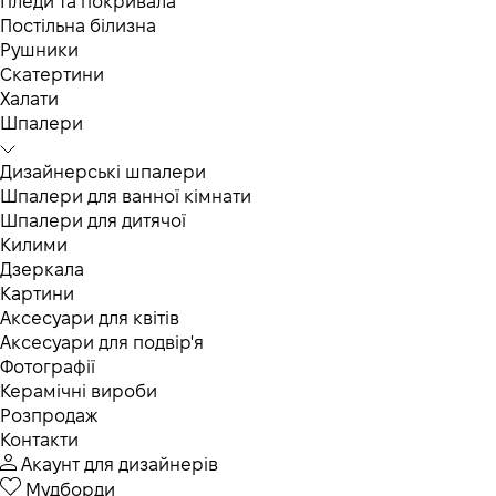
Пледи та покривала
Постільна білизна
Рушники
Скатертини
Халати
Шпалери
Дизайнерські шпалери
Шпалери для ванної кімнати
Шпалери для дитячої
Килими
Дзеркала
Картини
Аксесуари для квітів
Аксесуари для подвір'я
Фотографії
Керамічні вироби
Розпродаж
Контакти
Акаунт для дизайнерів
Мудборди