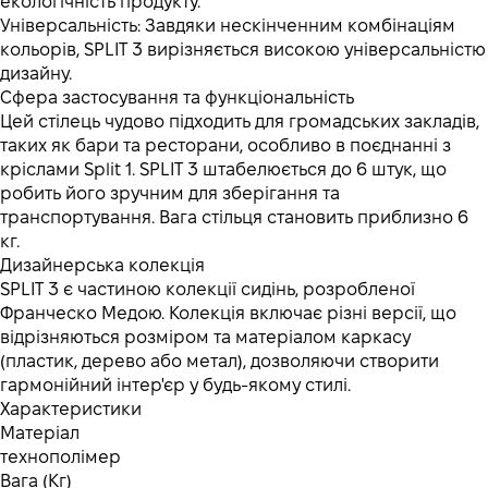
екологічність продукту.
Універсальність: Завдяки нескінченним комбінаціям
кольорів, SPLIT 3 вирізняється високою універсальністю
дизайну.
Сфера застосування та функціональність
Цей стілець чудово підходить для громадських закладів,
таких як бари та ресторани, особливо в поєднанні з
кріслами Split 1. SPLIT 3 штабелюється до 6 штук, що
робить його зручним для зберігання та
транспортування. Вага стільця становить приблизно 6
кг.
Дизайнерська колекція
SPLIT 3 є частиною колекції сидінь, розробленої
Франческо Медою. Колекція включає різні версії, що
відрізняються розміром та матеріалом каркасу
(пластик, дерево або метал), дозволяючи створити
гармонійний інтер'єр у будь-якому стилі.
Характеристики
Матеріал
технополімер
Вага (Кг)