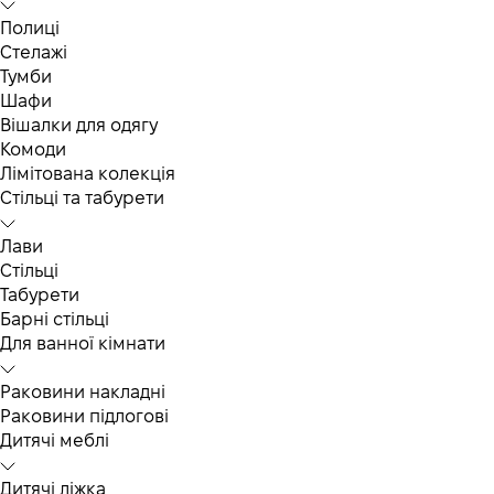
Полиці
Стелажі
Тумби
Шафи
Вішалки для одягу
Комоди
Лімітована колекція
Стільці та табурети
Лави
Стільці
Табурети
Барні стільці
Для ванної кімнати
Раковини накладні
Раковини підлогові
Дитячі меблі
Дитячі ліжка