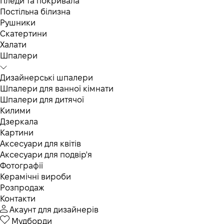
Пледи та покривала
Постільна білизна
Рушники
Скатертини
Халати
Шпалери
Дизайнерські шпалери
Шпалери для ванної кімнати
Шпалери для дитячої
Килими
Дзеркала
Картини
Аксесуари для квітів
Аксесуари для подвір'я
Фотографії
Керамічні вироби
Розпродаж
Контакти
Акаунт для дизайнерів
Мудборди