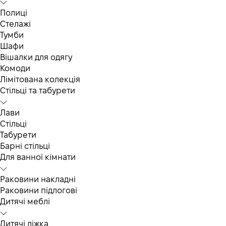
Полиці
Стелажі
Тумби
Шафи
Вішалки для одягу
Комоди
Лімітована колекція
Стільці та табурети
Лави
Стільці
Табурети
Барні стільці
Для ванної кімнати
Раковини накладні
Раковини підлогові
Дитячі меблі
Дитячі ліжка