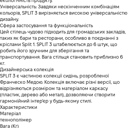
екологічність продукту.
Універсальність: Завдяки нескінченним комбінаціям
кольорів, SPLIT 3 вирізняється високою універсальністю
дизайну.
Сфера застосування та функціональність
Цей стілець чудово підходить для громадських закладів,
таких як бари та ресторани, особливо в поєднанні з
кріслами Split 1. SPLIT 3 штабелюється до 6 штук, що
робить його зручним для зберігання та
транспортування. Вага стільця становить приблизно 6
кг.
Дизайнерська колекція
SPLIT 3 є частиною колекції сидінь, розробленої
Франческо Медою. Колекція включає різні версії, що
відрізняються розміром та матеріалом каркасу
(пластик, дерево або метал), дозволяючи створити
гармонійний інтер'єр у будь-якому стилі.
Характеристики
Матеріал
технополімер
Вага (Кг)