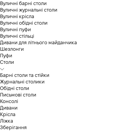
Вуличні барні столи
Вуличні журнальні столи
Вуличні крісла
Вуличні обідні столи
Вуличні пуфи
Вуличні стільці
Дивани для літнього майданчика
Шезлонги
Пуфи
Столи
Барні столи та стійки
Журнальні столики
Обідні столи
Письмові столи
Консолі
Дивани
Крісла
Ліжка
Зберігання