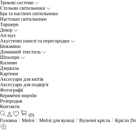
Трекові системи
Cтельові світильники
Бра та настінні світильники
Настільні світильники
Торшери
Декор
Art toys
Акустичні панелі та перегородки
Біокаміни
Домашній текстиль
Шпалери
Килими
Дзеркала
Картини
Аксесуари для квітів
Аксесуари для подвір'я
Фотографії
Керамічні вироби
Розпродаж
Контакти
(0)
Головна
Меблі
Меблі для вулиці
Вуличні крісла
Крісло Do