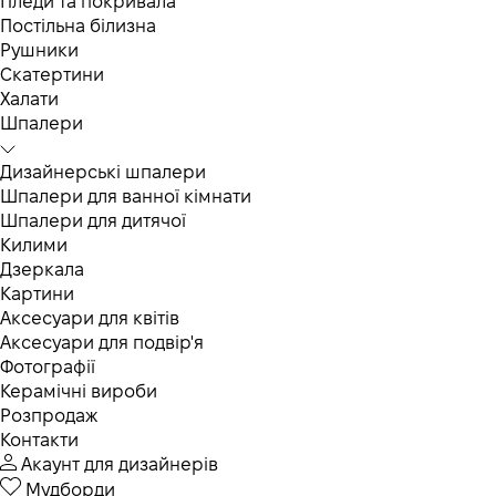
Пледи та покривала
Постільна білизна
Рушники
Скатертини
Халати
Шпалери
Дизайнерські шпалери
Шпалери для ванної кімнати
Шпалери для дитячої
Килими
Дзеркала
Картини
Аксесуари для квітів
Аксесуари для подвір'я
Фотографії
Керамічні вироби
Розпродаж
Контакти
Акаунт для дизайнерів
Мудборди