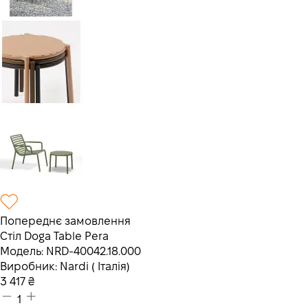
Попереднє замовлення
Стiл Doga Table Pera
Модель:
NRD-40042.18.000
Виробник:
Nardi ( Італія)
3 417
₴
1