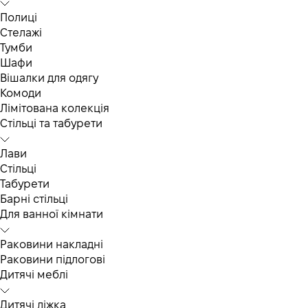
Полиці
Стелажі
Тумби
Шафи
Вішалки для одягу
Комоди
Лімітована колекція
Стільці та табурети
Лави
Стільці
Табурети
Барні стільці
Для ванної кімнати
Раковини накладні
Раковини підлогові
Дитячі меблі
Дитячі ліжка