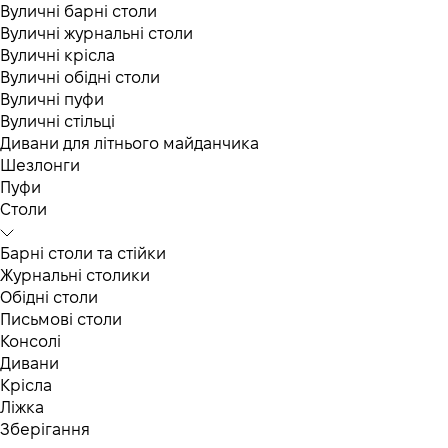
Вуличні барні столи
Вуличні журнальні столи
Вуличні крісла
Вуличні обідні столи
Вуличні пуфи
Вуличні стільці
Дивани для літнього майданчика
Шезлонги
Пуфи
Столи
Барні столи та стійки
Журнальні столики
Обідні столи
Письмові столи
Консолі
Дивани
Крісла
Ліжка
Зберігання