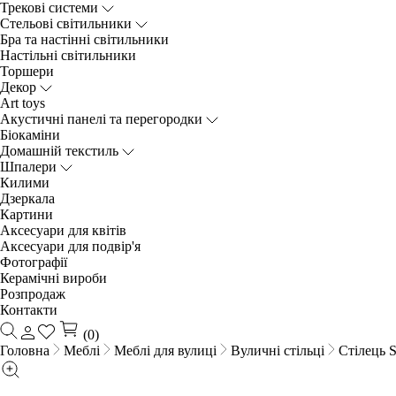
Трекові системи
Cтельові світильники
Бра та настінні світильники
Настільні світильники
Торшери
Декор
Art toys
Акустичні панелі та перегородки
Біокаміни
Домашній текстиль
Шпалери
Килими
Дзеркала
Картини
Аксесуари для квітів
Аксесуари для подвір'я
Фотографії
Керамічні вироби
Розпродаж
Контакти
(0)
Головна
Меблі
Меблі для вулиці
Вуличні стільці
Cтілець S