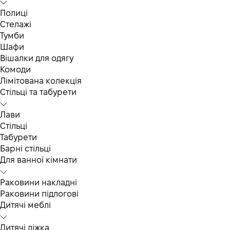
Полиці
Стелажі
Тумби
Шафи
Вішалки для одягу
Комоди
Лімітована колекція
Стільці та табурети
Лави
Стільці
Табурети
Барні стільці
Для ванної кімнати
Раковини накладні
Раковини підлогові
Дитячі меблі
Дитячі ліжка