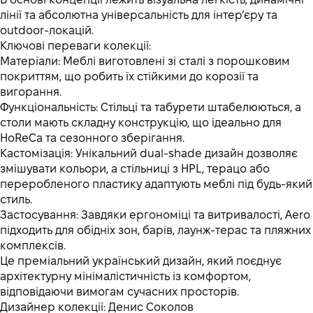
лінії та абсолютна універсальність для інтер’єру та
outdoor-локацій.
Ключові переваги колекції:
Матеріали: Меблі виготовлені зі сталі з порошковим
покриттям, що робить їх стійкими до корозії та
вигорання.
Функціональність: Стільці та табурети штабелюються, а
столи мають складну конструкцію, що ідеально для
HoReCa та сезонного зберігання.
Кастомізація: Унікальний dual-shade дизайн дозволяє
змішувати кольори, а стільниці з HPL, терацо або
переробленого пластику адаптують меблі під будь-який
стиль.
Застосування: Завдяки ергономіці та витривалості, Aero
підходить для обідніх зон, барів, лаунж-терас та пляжних
комплексів.
Це преміальний український дизайн, який поєднує
архітектурну мінімалістичність із комфортом,
відповідаючи вимогам сучасних просторів.
Дизайнер колекції: Денис Соколов