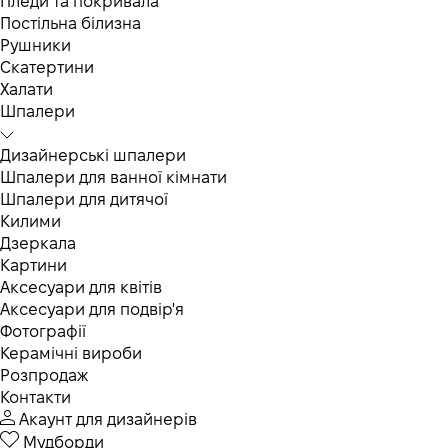
Пледи та покривала
Постільна білизна
Рушники
Скатертини
Халати
Шпалери
Дизайнерські шпалери
Шпалери для ванної кімнати
Шпалери для дитячої
Килими
Дзеркала
Картини
Аксесуари для квітів
Аксесуари для подвір'я
Фотографії
Керамічні вироби
Розпродаж
Контакти
Акаунт для дизайнерів
Мудборди