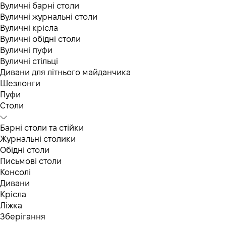
Вуличні барні столи
Вуличні журнальні столи
Вуличні крісла
Вуличні обідні столи
Вуличні пуфи
Вуличні стільці
Дивани для літнього майданчика
Шезлонги
Пуфи
Столи
Барні столи та стійки
Журнальні столики
Обідні столи
Письмові столи
Консолі
Дивани
Крісла
Ліжка
Зберігання