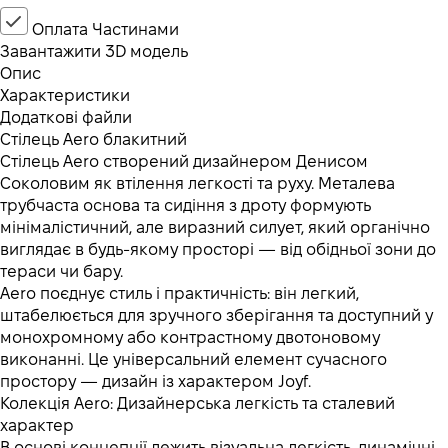
Оплата Частинами
Завантажити 3D модель
Опис
Характеристики
Додаткові файли
Стілець Aero блакитний
Стілець Aero створений дизайнером Денисом
Соколовим як втілення легкості та руху. Металева
трубчаста основа та сидіння з дроту формують
мінімалістичний, але виразний силует, який органічно
виглядає в будь-якому просторі — від обідньої зони до
тераси чи бару.
Aero поєднує стиль і практичність: він легкий,
штабелюється для зручного зберігання та доступний у
монохромному або контрастному двотоновому
виконанні. Це універсальний елемент сучасного
простору — дизайн із характером Joyf.
Колекція Aero: Дизайнерська легкість та сталевий
характер
В основі концепції лежить візуальна легкість, динамічні