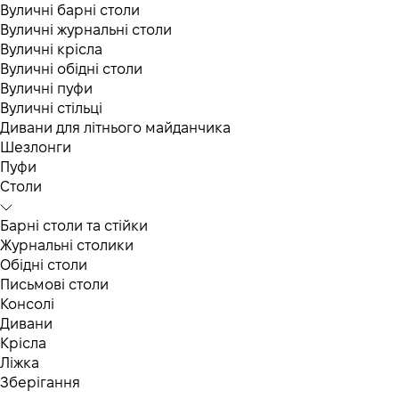
Вуличні барні столи
Вуличні журнальні столи
Вуличні крісла
Вуличні обідні столи
Вуличні пуфи
Вуличні стільці
Дивани для літнього майданчика
Шезлонги
Пуфи
Столи
Барні столи та стійки
Журнальні столики
Обідні столи
Письмові столи
Консолі
Дивани
Крісла
Ліжка
Зберігання