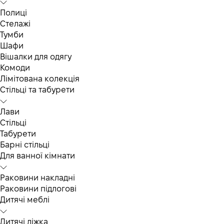
Полиці
Стелажі
Тумби
Шафи
Вішалки для одягу
Комоди
Лімітована колекція
Стільці та табурети
Лави
Стільці
Табурети
Барні стільці
Для ванної кімнати
Раковини накладні
Раковини підлогові
Дитячі меблі
Дитячі ліжка