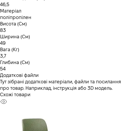
46,5
Матеріал
поліпропілен
Висота (См)
83
Ширина (См)
49
Вага (Кг)
3,7
Глибина (См)
54
Додаткові файли
Тут зібрані додаткові матеріали, файли та посилання
про товар. Наприклад, інструкція або 3D модель.
Схожі товари