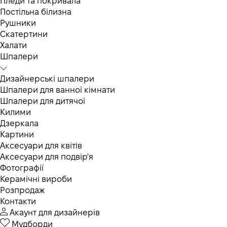
Пледи та покривала
Постільна білизна
Рушники
Скатертини
Халати
Шпалери
Дизайнерські шпалери
Шпалери для ванної кімнати
Шпалери для дитячої
Килими
Дзеркала
Картини
Аксесуари для квітів
Аксесуари для подвір'я
Фотографії
Керамічні вироби
Розпродаж
Контакти
Акаунт для дизайнерів
Мудборди