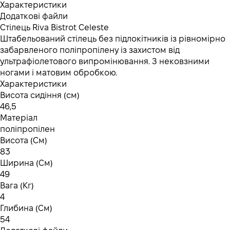
Характеристики
Додаткові файли
Стілець Riva Bistrot Celeste
Штабельований стілець без підлокітників із рівномірно
забарвленого поліпропілену із захистом від
ультрафіолетового випромінювання. З нековзними
ногами і матовим обробкою.
Характеристики
Висота сидіння (см)
46,5
Матеріал
поліпропілен
Висота (См)
83
Ширина (См)
49
Вага (Кг)
4
Глибина (См)
54