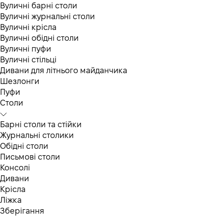
Вуличні барні столи
Вуличні журнальні столи
Вуличні крісла
Вуличні обідні столи
Вуличні пуфи
Вуличні стільці
Дивани для літнього майданчика
Шезлонги
Пуфи
Столи
Барні столи та стійки
Журнальні столики
Обідні столи
Письмові столи
Консолі
Дивани
Крісла
Ліжка
Зберігання