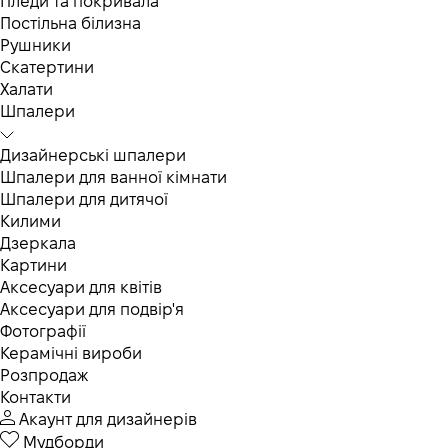
Пледи та покривала
Постільна білизна
Рушники
Скатертини
Халати
Шпалери
Дизайнерські шпалери
Шпалери для ванної кімнати
Шпалери для дитячої
Килими
Дзеркала
Картини
Аксесуари для квітів
Аксесуари для подвір'я
Фотографії
Керамічні вироби
Розпродаж
Контакти
Акаунт для дизайнерів
Мудборди