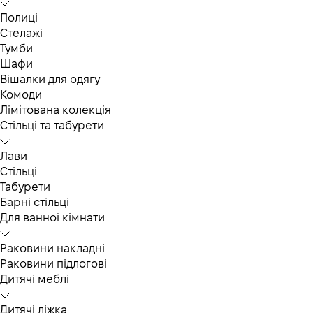
Полиці
Стелажі
Тумби
Шафи
Вішалки для одягу
Комоди
Лімітована колекція
Стільці та табурети
Лави
Стільці
Табурети
Барні стільці
Для ванної кімнати
Раковини накладні
Раковини підлогові
Дитячі меблі
Дитячі ліжка