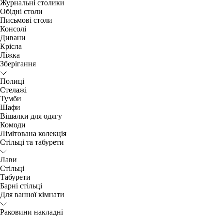
Журнальні столики
Обідні столи
Письмові столи
Консолі
Дивани
Крісла
Ліжка
Зберігання
Полиці
Стелажі
Тумби
Шафи
Вішалки для одягу
Комоди
Лімітована колекція
Стільці та табурети
Лави
Стільці
Табурети
Барні стільці
Для ванної кімнати
Раковини накладні