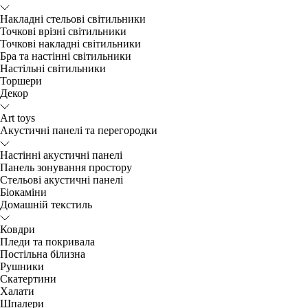
Накладні стельові світильники
Точкові врізні світильники
Точкові накладні світильники
Бра та настінні світильники
Настільні світильники
Торшери
Декор
Art toys
Акустичні панелі та перегородки
Настінні акустичні панелі
Панель зонування простору
Стельові акустичні панелі
Біокаміни
Домашній текстиль
Ковдри
Пледи та покривала
Постільна білизна
Рушники
Скатертини
Халати
Шпалери