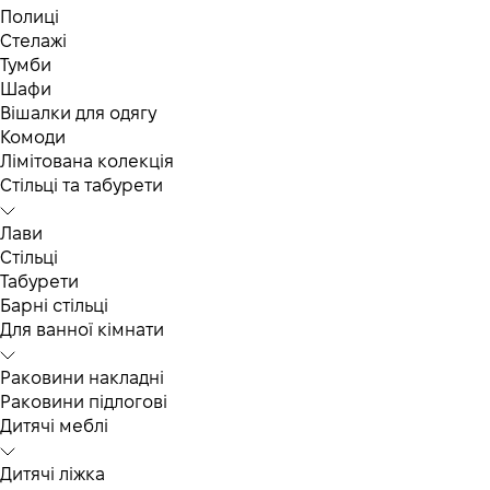
Полиці
Стелажі
Тумби
Шафи
Вішалки для одягу
Комоди
Лімітована колекція
Стільці та табурети
Лави
Стільці
Табурети
Барні стільці
Для ванної кімнати
Раковини накладні
Раковини підлогові
Дитячі меблі
Дитячі ліжка