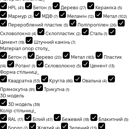
HPL
Бетон
Дерево
Кераміка
(41)
(1)
(27)
(5)
Мармур
МДФ
Меламін
Метал
(2)
(7)
(12)
(102)
Перероблений пластик
Поліпропілен
(5)
(26)
Скловолокно
Склопластик
Сталь
(4)
(2)
(1)
Цемент
Штучний камінь
(19)
(7)
Матеріал опор столу_
Бетон
Дерево
Метал
Пластик
(1)
(20)
(183)
Ротанг
Скловолокно
Цемент
(14)
(1)
(5)
(13)
Форма стільниці_
Квадратна
Кругла
Овальна
(53)
(86)
(4)
Прямокутна
Трикутна
(91)
(1)
3D модель
3D модель
(39)
Колір стільниці_
RAL
Білий
Бежевий
Блакитний
(17)
(47)
(18)
(5)
Бордо
Жовтий
Зелений
(7)
(4)
(23)