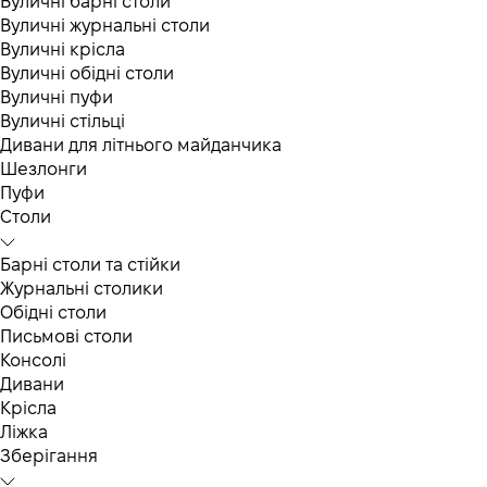
Вуличні барні столи
Вуличні журнальні столи
Вуличні крісла
Вуличні обідні столи
Вуличні пуфи
Вуличні стільці
Дивани для літнього майданчика
Шезлонги
Пуфи
Столи
Барні столи та стійки
Журнальні столики
Обідні столи
Письмові столи
Консолі
Дивани
Крісла
Ліжка
Зберігання