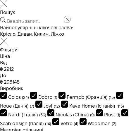
Пошук
Найпопулярніші ключові слова:
Крісло
,
Диван
,
Килим
,
Ліжко
Фільтри
Ціна
Від
₴
До
₴
Виробник
Colos
Dobro
Fermob (Франція)
(24)
(1)
(15)
Houe (Данія)
Joyf
Kave Home (Іспанія)
(7)
(12)
(113)
Nardi ( Італія)
Nicolas (China)
Plust
(36)
(9)
(1)
Scab design (Італія)
Vetro
Woodman
(14)
(4)
(2)
Матеріал стільниці_