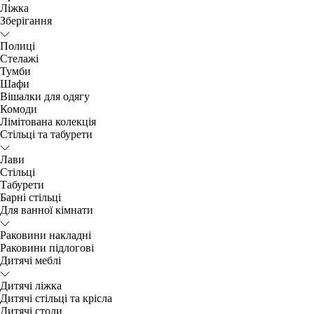
Ліжка
Зберігання
Полиці
Стелажі
Тумби
Шафи
Вішалки для одягу
Комоди
Лімітована колекція
Стільці та табурети
Лави
Стільці
Табурети
Барні стільці
Для ванної кімнати
Раковини накладні
Раковини підлогові
Дитячі меблі
Дитячі ліжка
Дитячі стільці та крісла
Дитячі столи