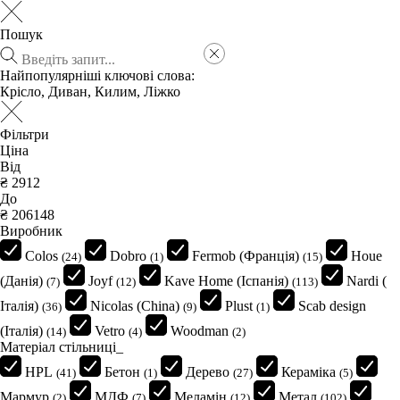
Пошук
Найпопулярніші ключові слова:
Крісло
,
Диван
,
Килим
,
Ліжко
Фільтри
Ціна
Від
₴
До
₴
Виробник
Colos
Dobro
Fermob (Франція)
Houe
(24)
(1)
(15)
(Данія)
Joyf
Kave Home (Іспанія)
Nardi (
(7)
(12)
(113)
Італія)
Nicolas (China)
Plust
Scab design
(36)
(9)
(1)
(Італія)
Vetro
Woodman
(14)
(4)
(2)
Матеріал стільниці_
HPL
Бетон
Дерево
Кераміка
(41)
(1)
(27)
(5)
Мармур
МДФ
Меламін
Метал
(2)
(7)
(12)
(102)