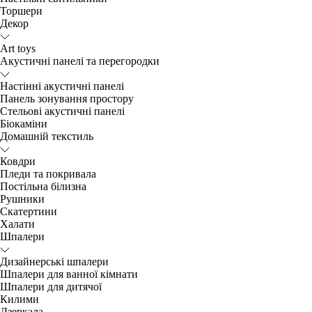
Торшери
Декор
Art toys
Акустичні панелі та перегородки
Настінні акустичні панелі
Панель зонування простору
Стельові акустичні панелі
Біокаміни
Домашній текстиль
Ковдри
Пледи та покривала
Постільна білизна
Рушники
Скатертини
Халати
Шпалери
Дизайнерські шпалери
Шпалери для ванної кімнати
Шпалери для дитячої
Килими
Дзеркала