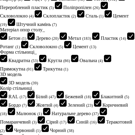
Перероблений пластик
Поліпропілен
(5)
(26)
Скловолокно
Склопластик
Сталь
Цемент
(4)
(2)
(1)
Штучний камінь
(19)
(7)
Матеріал опор столу_
Бетон
Дерево
Метал
Пластик
(1)
(20)
(183)
(14)
Ротанг
Скловолокно
Цемент
(1)
(5)
(13)
Форма стільниці_
Квадратна
Кругла
Овальна
(53)
(86)
(4)
Прямокутна
Трикутна
(91)
(1)
3D модель
3D модель
(39)
Колір стільниці_
RAL
Білий
Бежевий
Блакитний
(17)
(47)
(18)
(5)
Бордо
Жовтий
Зелений
Коричневий
(7)
(4)
(23)
Малюнок
Натуральне дерево
(18)
(1)
(37)
Помаранчевий
Сірий
Синій
Теракотовий
(3)
(17)
(16)
Червоний
Чорний
(2)
(1)
(38)