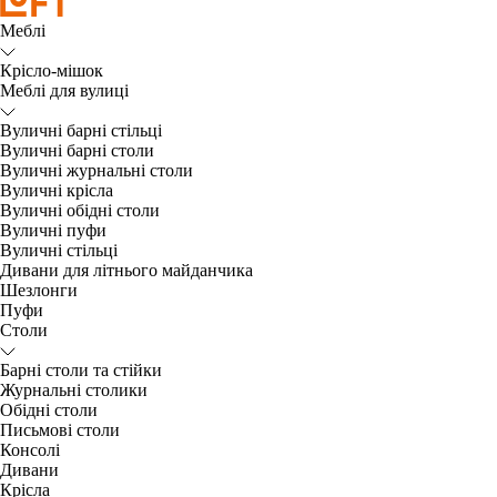
Меблі
Крісло-мішок
Меблі для вулиці
Вуличні барні стільці
Вуличні барні столи
Вуличні журнальні столи
Вуличні крісла
Вуличні обідні столи
Вуличні пуфи
Вуличні стільці
Дивани для літнього майданчика
Шезлонги
Пуфи
Столи
Барні столи та стійки
Журнальні столики
Обідні столи
Письмові столи
Консолі
Дивани
Крісла