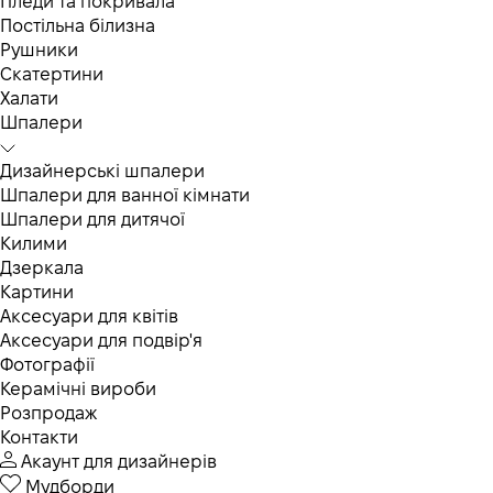
Пледи та покривала
Постільна білизна
Рушники
Скатертини
Халати
Шпалери
Дизайнерські шпалери
Шпалери для ванної кімнати
Шпалери для дитячої
Килими
Дзеркала
Картини
Аксесуари для квітів
Аксесуари для подвір'я
Фотографії
Керамічні вироби
Розпродаж
Контакти
Акаунт для дизайнерів
Мудборди