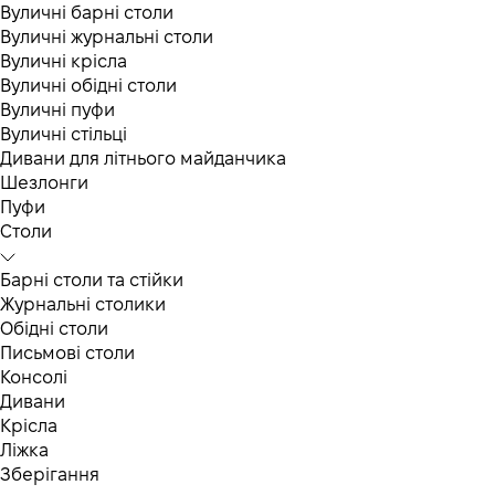
Вуличні барні столи
Вуличні журнальні столи
Вуличні крісла
Вуличні обідні столи
Вуличні пуфи
Вуличні стільці
Дивани для літнього майданчика
Шезлонги
Пуфи
Столи
Барні столи та стійки
Журнальні столики
Обідні столи
Письмові столи
Консолі
Дивани
Крісла
Ліжка
Зберігання