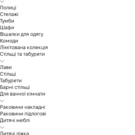
Полиці
Стелажі
Тумби
Шафи
Вішалки для одягу
Комоди
Лімітована колекція
Стільці та табурети
Лави
Стільці
Табурети
Барні стільці
Для ванної кімнати
Раковини накладні
Раковини підлогові
Дитячі меблі
Дитячі ліжка