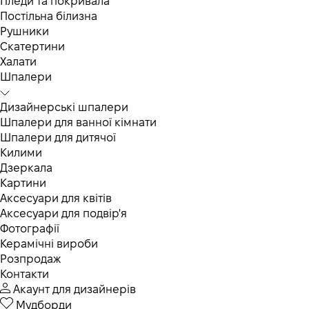
Пледи та покривала
Постільна білизна
Рушники
Скатертини
Халати
Шпалери
Дизайнерські шпалери
Шпалери для ванної кімнати
Шпалери для дитячої
Килими
Дзеркала
Картини
Аксесуари для квітів
Аксесуари для подвір'я
Фотографії
Керамічні вироби
Розпродаж
Контакти
Акаунт для дизайнерів
Мудборди