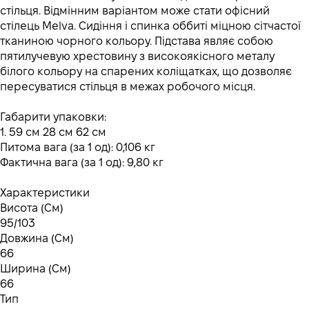
стільця. Відмінним варіантом може стати офісний
стілець Melva. Сидіння і спинка оббиті міцною сітчастої
тканиною чорного кольору. Підстава являє собою
пятилучевую хрестовину з високоякісного металу
білого кольору на спарених коліщатках, що дозволяє
пересуватися стільця в межах робочого місця.
Габарити упаковки:
1. 59 см 28 см 62 см
Питома вага (за 1 од): 0,106 кг
Фактична вага (за 1 од): 9,80 кг
Характеристики
Висота (См)
95/103
Довжина (См)
66
Ширина (См)
66
Тип