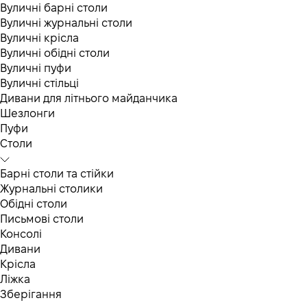
Вуличні барні столи
Вуличні журнальні столи
Вуличні крісла
Вуличні обідні столи
Вуличні пуфи
Вуличні стільці
Дивани для літнього майданчика
Шезлонги
Пуфи
Столи
Барні столи та стійки
Журнальні столики
Обідні столи
Письмові столи
Консолі
Дивани
Крісла
Ліжка
Зберігання