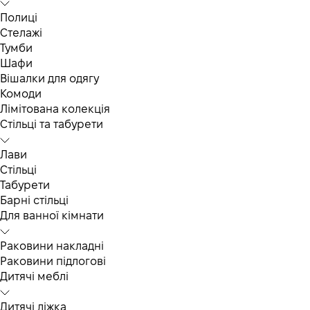
Полиці
Стелажі
Тумби
Шафи
Вішалки для одягу
Комоди
Лімітована колекція
Стільці та табурети
Лави
Стільці
Табурети
Барні стільці
Для ванної кімнати
Раковини накладні
Раковини підлогові
Дитячі меблі
Дитячі ліжка