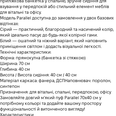
приліжкова банкетка у спальню, зручне сидіння для
взування у передпокій або стильний елемент меблів
для вітальні та офісу.
Модель Parallel доступна до замовлення у двох базових
відтінках:
Сірий — практичний, благородний та насичений колір,
який ідеально пасує до будь-якої колірної гами.
Білий — ошатний та ніжний варіант, який наповнить
приміщення світлом і додасть візуальної легкості.
Технічні характеристики:
Форма: прямокутна (банкетка зі стяжкою)
Ширина: 70 см
Глибина: 40 см
Висота / Висота сидіння: 40 см / 40 см
Матеріал каркаса: фанера, ДСПНаповнювач: поролон,
синтепон
Призначення: для вітальні, спальні, передпокою, офісу
Замовляйте довгий м'який пуф Parallel 70х40 см у
потрібному кольорі та додайте вашому простору
функціональності й витонченого вигляду!
Характеристики