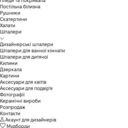
Пледи та покривала
Постільна білизна
Рушники
Скатертини
Халати
Шпалери
Дизайнерські шпалери
Шпалери для ванної кімнати
Шпалери для дитячої
Килими
Дзеркала
Картини
Аксесуари для квітів
Аксесуари для подвір'я
Фотографії
Керамічні вироби
Розпродаж
Контакти
Акаунт для дизайнерів
Мудборди