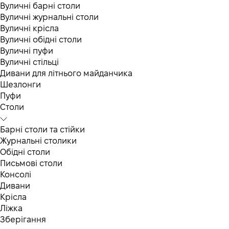
Вуличні барні столи
Вуличні журнальні столи
Вуличні крісла
Вуличні обідні столи
Вуличні пуфи
Вуличні стільці
Дивани для літнього майданчика
Шезлонги
Пуфи
Столи
Барні столи та стійки
Журнальні столики
Обідні столи
Письмові столи
Консолі
Дивани
Крісла
Ліжка
Зберігання