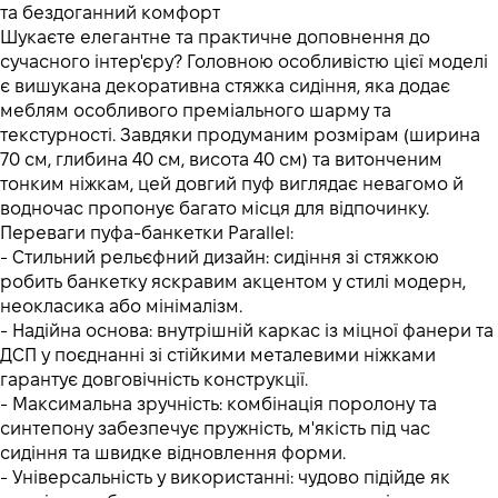
та бездоганний комфорт
Шукаєте елегантне та практичне доповнення до
сучасного інтер'єру? Головною особливістю цієї моделі
є вишукана декоративна стяжка сидіння, яка додає
меблям особливого преміального шарму та
текстурності. Завдяки продуманим розмірам (ширина
70 см, глибина 40 см, висота 40 см) та витонченим
тонким ніжкам, цей довгий пуф виглядає невагомо й
водночас пропонує багато місця для відпочинку.
Переваги пуфа-банкетки Parallel:
- Стильний рельєфний дизайн: сидіння зі стяжкою
робить банкетку яскравим акцентом у стилі модерн,
неокласика або мінімалізм.
- Надійна основа: внутрішній каркас із міцної фанери та
ДСП у поєднанні зі стійкими металевими ніжками
гарантує довговічність конструкції.
- Максимальна зручність: комбінація поролону та
синтепону забезпечує пружність, м'якість під час
сидіння та швидке відновлення форми.
- Універсальність у використанні: чудово підійде як