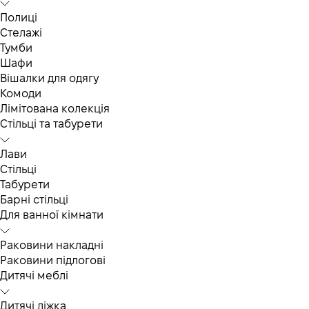
Полиці
Стелажі
Тумби
Шафи
Вішалки для одягу
Комоди
Лімітована колекція
Стільці та табурети
Лави
Стільці
Табурети
Барні стільці
Для ванної кімнати
Раковини накладні
Раковини підлогові
Дитячі меблі
Дитячі ліжка