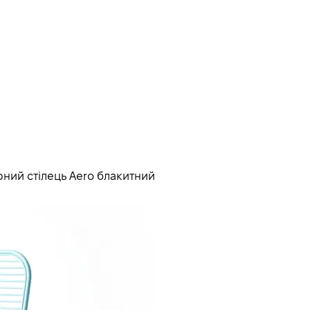
рний стілець Aero блакитний