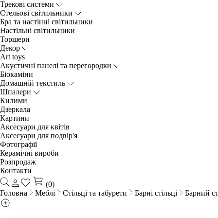
Трекові системи
Cтельові світильники
Бра та настінні світильники
Настільні світильники
Торшери
Декор
Art toys
Акустичні панелі та перегородки
Біокаміни
Домашній текстиль
Шпалери
Килими
Дзеркала
Картини
Аксесуари для квітів
Аксесуари для подвір'я
Фотографії
Керамічні вироби
Розпродаж
Контакти
(0)
Головна
Меблі
Стільці та табурети
Барні стільці
Барний с