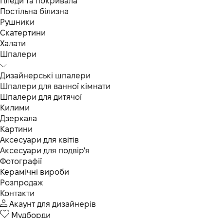
Пледи та покривала
Постільна білизна
Рушники
Скатертини
Халати
Шпалери
Дизайнерські шпалери
Шпалери для ванної кімнати
Шпалери для дитячої
Килими
Дзеркала
Картини
Аксесуари для квітів
Аксесуари для подвір'я
Фотографії
Керамічні вироби
Розпродаж
Контакти
Акаунт для дизайнерів
Мудборди