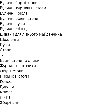
Вуличні барні столи
Вуличні журнальні столи
Вуличні крісла
Вуличні обідні столи
Вуличні пуфи
Вуличні стільці
Дивани для літнього майданчика
Шезлонги
Пуфи
Столи
Барні столи та стійки
Журнальні столики
Обідні столи
Письмові столи
Консолі
Дивани
Крісла
Ліжка
Зберігання