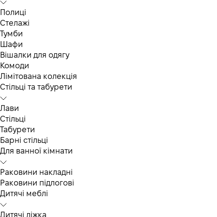
Полиці
Стелажі
Тумби
Шафи
Вішалки для одягу
Комоди
Лімітована колекція
Стільці та табурети
Лави
Стільці
Табурети
Барні стільці
Для ванної кімнати
Раковини накладні
Раковини підлогові
Дитячі меблі
Дитячі ліжка