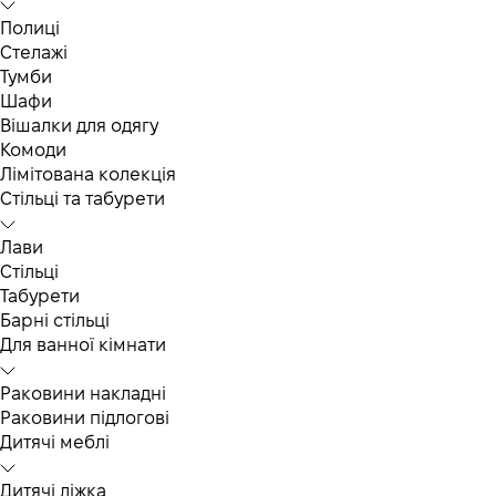
Полиці
Стелажі
Тумби
Шафи
Вішалки для одягу
Комоди
Лімітована колекція
Стільці та табурети
Лави
Стільці
Табурети
Барні стільці
Для ванної кімнати
Раковини накладні
Раковини підлогові
Дитячі меблі
Дитячі ліжка