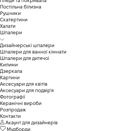
Пледи та покривала
Постільна білизна
Рушники
Скатертини
Халати
Шпалери
Дизайнерські шпалери
Шпалери для ванної кімнати
Шпалери для дитячої
Килими
Дзеркала
Картини
Аксесуари для квітів
Аксесуари для подвір'я
Фотографії
Керамічні вироби
Розпродаж
Контакти
Акаунт для дизайнерів
Мудборди