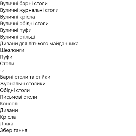
Вуличні барні столи
Вуличні журнальні столи
Вуличні крісла
Вуличні обідні столи
Вуличні пуфи
Вуличні стільці
Дивани для літнього майданчика
Шезлонги
Пуфи
Столи
Барні столи та стійки
Журнальні столики
Обідні столи
Письмові столи
Консолі
Дивани
Крісла
Ліжка
Зберігання