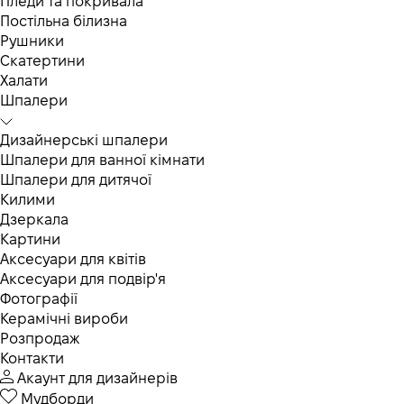
Пледи та покривала
Постільна білизна
Рушники
Скатертини
Халати
Шпалери
Дизайнерські шпалери
Шпалери для ванної кімнати
Шпалери для дитячої
Килими
Дзеркала
Картини
Аксесуари для квітів
Аксесуари для подвір'я
Фотографії
Керамічні вироби
Розпродаж
Контакти
Акаунт для дизайнерів
Мудборди