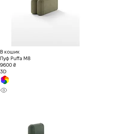
В кошик
Пуф Puffa M8
9600 ₴
3D