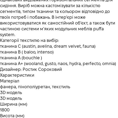
сидіння. Виріб можна кастомізувати за кількістю
сегментів, типом тканини та кольором відповідно до
твоїх потреб і побажань. В інтер’єрі може
використовуватися як самостійний об’єкт, а також бути
частиною системи м’яких модульних меблів puffa
system.
Категорії текстилю на вибір:
тканина C (austin, avelina, dream velvet, fauna)
тканина B ( baloo, intenso)
тканина А (bouchle )
тканина А+ (wooland, gusto, naos, hydra, perfecto, omnia)
Дизайнер: Ростик Сороковий
Характеристики
Матеріал
фанера, пінополіуретан, текстиль
3D модель
3D модель
Ширина (мм)
1800
Висота (мм)