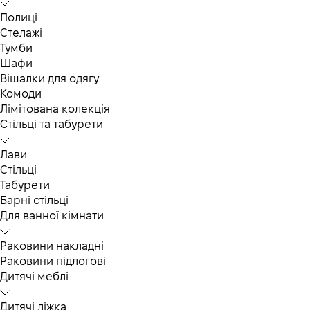
Полиці
Стелажі
Тумби
Шафи
Вішалки для одягу
Комоди
Лімітована колекція
Стільці та табурети
Лави
Стільці
Табурети
Барні стільці
Для ванної кімнати
Раковини накладні
Раковини підлогові
Дитячі меблі
Дитячі ліжка