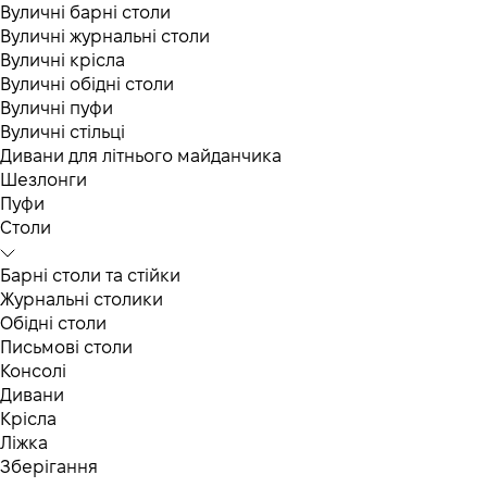
Вуличні барні столи
Вуличні журнальні столи
Вуличні крісла
Вуличні обідні столи
Вуличні пуфи
Вуличні стільці
Дивани для літнього майданчика
Шезлонги
Пуфи
Столи
Барні столи та стійки
Журнальні столики
Обідні столи
Письмові столи
Консолі
Дивани
Крісла
Ліжка
Зберігання