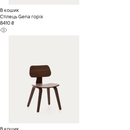
В кошик
Стілець Gena горіх
8410 ₴
В кошик