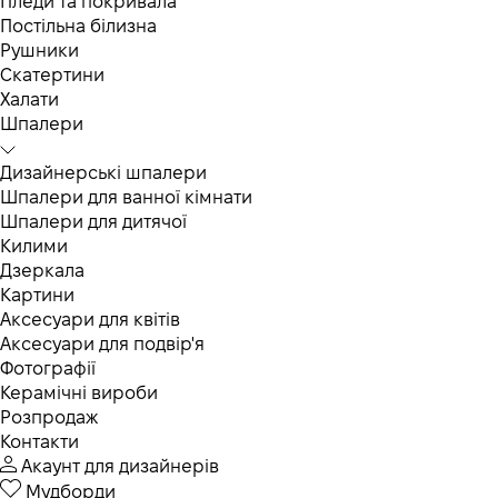
Пледи та покривала
Постільна білизна
Рушники
Скатертини
Халати
Шпалери
Дизайнерські шпалери
Шпалери для ванної кімнати
Шпалери для дитячої
Килими
Дзеркала
Картини
Аксесуари для квітів
Аксесуари для подвір'я
Фотографії
Керамічні вироби
Розпродаж
Контакти
Акаунт для дизайнерів
Мудборди