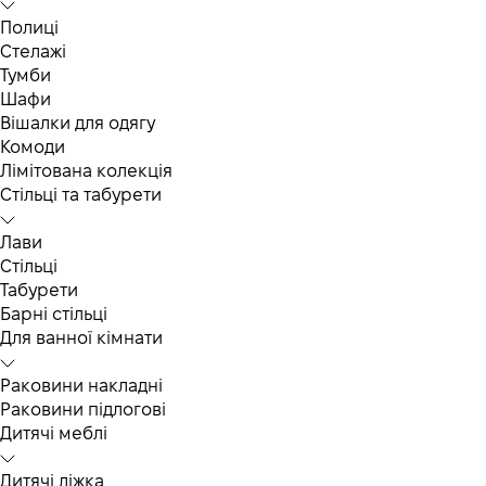
Полиці
Стелажі
Тумби
Шафи
Вішалки для одягу
Комоди
Лімітована колекція
Стільці та табурети
Лави
Стільці
Табурети
Барні стільці
Для ванної кімнати
Раковини накладні
Раковини підлогові
Дитячі меблі
Дитячі ліжка