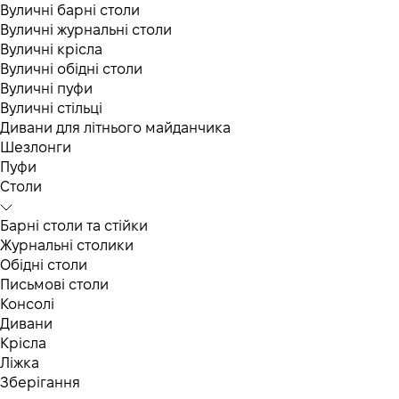
Вуличні барні столи
Вуличні журнальні столи
Вуличні крісла
Вуличні обідні столи
Вуличні пуфи
Вуличні стільці
Дивани для літнього майданчика
Шезлонги
Пуфи
Столи
Барні столи та стійки
Журнальні столики
Обідні столи
Письмові столи
Консолі
Дивани
Крісла
Ліжка
Зберігання